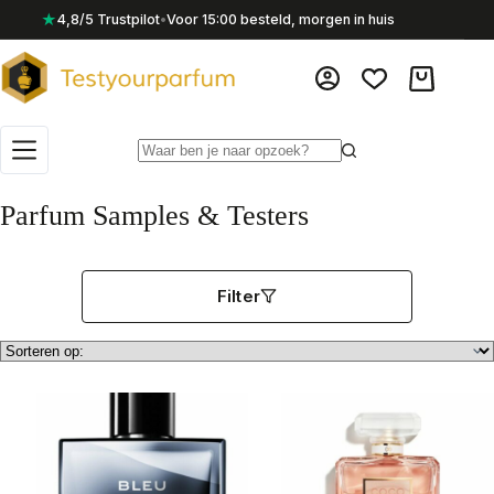
Ga
★
4,8/5 Trustpilot
•
Voor 15:00 besteld, morgen in huis
naar
de
inhoud
Winkelwag
Geen
resultaten
Parfum Samples & Testers
Filter