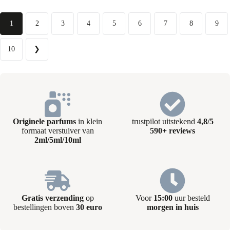
1
2
3
4
5
6
7
8
9
10
❯
Originele parfums
in klein
trustpilot uitstekend
4,8/5
formaat verstuiver van
590+ reviews
2ml/5ml/10ml
Gratis verzending
op
Voor
15:00
uur besteld
bestellingen boven
30 euro
morgen in huis