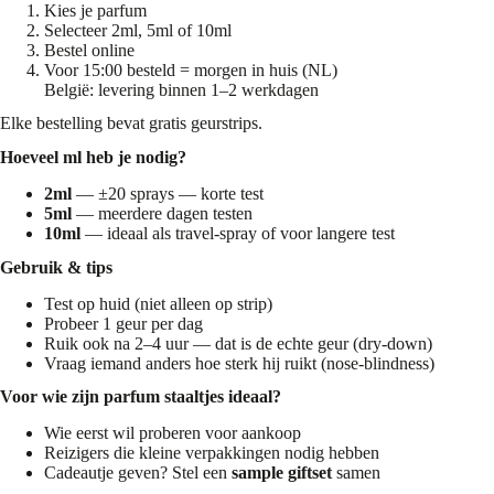
Kies je parfum
Selecteer 2ml, 5ml of 10ml
Bestel online
Voor 15:00 besteld = morgen in huis (NL)
België: levering binnen 1–2 werkdagen
Elke bestelling bevat gratis geurstrips.
Hoeveel ml heb je nodig?
2ml
— ±20 sprays — korte test
5ml
— meerdere dagen testen
10ml
— ideaal als travel-spray of voor langere test
Gebruik & tips
Test op huid (niet alleen op strip)
Probeer 1 geur per dag
Ruik ook na 2–4 uur — dat is de echte geur (dry-down)
Vraag iemand anders hoe sterk hij ruikt (nose-blindness)
Voor wie zijn parfum staaltjes ideaal?
Wie eerst wil proberen voor aankoop
Reizigers die kleine verpakkingen nodig hebben
Cadeautje geven? Stel een
sample giftset
samen