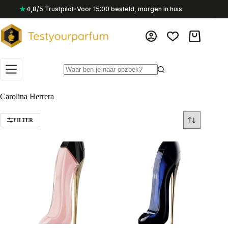
Ga
★
4,8/5 Trustpilot
•
Voor 15:00 besteld, morgen in huis
naar
de
inhoud
Winkelwag
Geen
resultaten
Carolina Herrera
FILTER