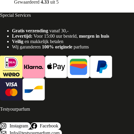
Gewaardeerd
4.33
uit 5
Special Services
Gratis verzending
vanaf 30,-
Levertijd:
Voor 15:00 uur besteld,
morgen in huis
Veilig
en makkelijk betalen
Wij garanderen
100% originele
parfums
Testyourparfum
Instagram
Facebook
Info@testyourparfum.com