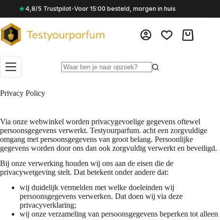
Ga
★
4,8/5 Trustpilot
•
Voor 15:00 besteld, morgen in huis
naar
de
inhoud
Winkelwag
Geen
resultaten
Privacy Policy
Via onze webwinkel worden privacygevoelige gegevens oftewel
persoonsgegevens verwerkt. Testyourparfum. acht een zorgvuldige
omgang met persoonsgegevens van groot belang. Persoonlijke
gegevens worden door ons dan ook zorgvuldig verwerkt en beveiligd.
Bij onze verwerking houden wij ons aan de eisen die de
privacywetgeving stelt. Dat betekent onder andere dat:
wij duidelijk vermelden met welke doeleinden wij
persoonsgegevens verwerken. Dat doen wij via deze
privacyverklaring;
wij onze verzameling van persoonsgegevens beperken tot alleen