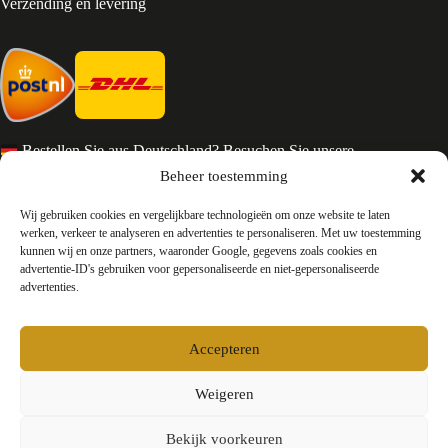
Verzending en levering
Bestellen Sie aus Deutschland? Besuchen Sie unsere
deutsche Seite
Beheer toestemming
Services en Contact
Wij gebruiken cookies en vergelijkbare technologieën om onze website te laten
werken, verkeer te analyseren en advertenties te personaliseren. Met uw toestemming
kunnen wij en onze partners, waaronder Google, gegevens zoals cookies en
Algemene voorwaarden
advertentie-ID's gebruiken voor gepersonaliseerde en niet-gepersonaliseerde
Retourneren
advertenties.
Privacy
Over ons
Contact
Accepteren
FAQ
Bedrijfsinformatie
Weigeren
Bekijk voorkeuren
Testyourparfum /
Okkers B.V.