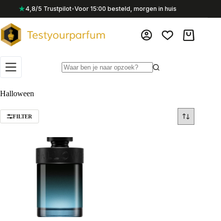
Ga
★
4,8/5 Trustpilot
•
Voor 15:00 besteld, morgen in huis
naar
de
inhoud
Winkelwag
Geen
resultaten
Halloween
FILTER