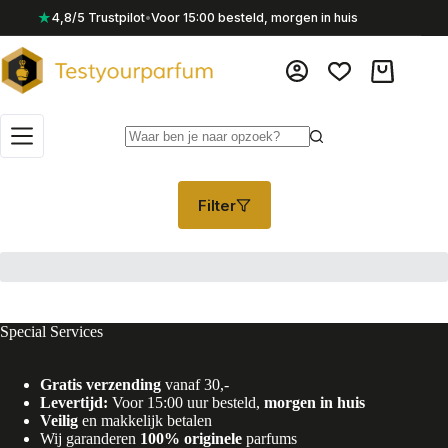
Ga
★
4,8/5 Trustpilot
•
Voor 15:00 besteld, morgen in huis
naar
de
inhoud
Winkelwag
Geen
resultaten
Filter
Special Services
Gratis verzending
vanaf 30,-
Levertijd:
Voor 15:00 uur besteld,
morgen in huis
Veilig
en makkelijk betalen
Wij garanderen
100% originele
parfums