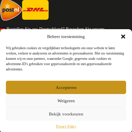
Bestellen Sie aus Deutschland? Besuchen Sie unsere
deutsche Seite
Beheer toestemming
Services en Contact
Wij gebruiken cookies en vergelijkbare technologieën om onze website te laten
werken, verkeer te analyseren en advertenties te personaliseren. Met uw toestemming
kunnen wij en onze partners, waaronder Google, gegevens zoals cookies en
Algemene voorwaarden
advertentie-ID's gebruiken voor gepersonaliseerde en niet-gepersonaliseerde
Retourneren
advertenties.
Privacy
Over ons
Contact
Accepteren
FAQ
Bedrijfsinformatie
Weigeren
Bekijk voorkeuren
Testyourparfum /
Okkers B.V.
E-mail:
info@testyourparfum.com
KvK-nummer: 94158878
Privacy Policy
Btw-nummer: NL866658300B01