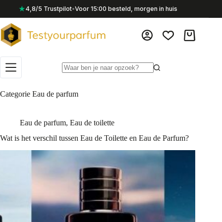
Ga
★
4,8/5 Trustpilot
•
Voor 15:00 besteld, morgen in huis
naar
de
inhoud
Winkelwag
Geen
resultaten
Categorie
Eau de parfum
Eau de parfum
,
Eau de toilette
Wat is het verschil tussen Eau de Toilette en Eau de Parfum?