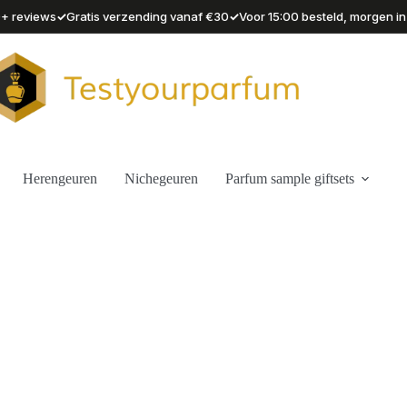
✓
✓
90+ reviews
Gratis verzending vanaf €30
Voor 15:00 besteld, morgen in
Herengeuren
Nichegeuren
Parfum sample giftsets