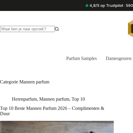
Ga
★
4,8/5 op Trustpilot · 5
naar
de
inhoud
Geen
resultaten
Parfum Samples
Damesgeuren
Categorie
Mannen parfum
Herenparfum
,
Mannen parfum
,
Top 10
Top 10 Beste Mannen Parfum 2026 – Complimenten &
Duur