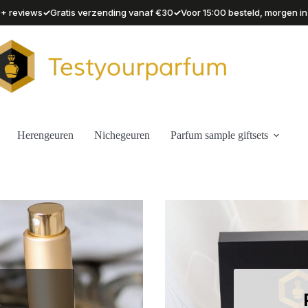
✓
✓
90+ reviews
Gratis verzending vanaf €30
Voor 15:00 besteld, morgen in
Herengeuren
Nichegeuren
Parfum sample giftsets
t