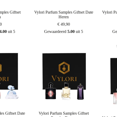
ples Giftset
Vylori Parfum Samples Giftset Date
Vylori P
n
Heren
0
€
49,90
4.00
uit 5
Gewaardeerd
5.00
uit 5
Ge
es Giftset Date
Vylori Parfum Samples Giftset