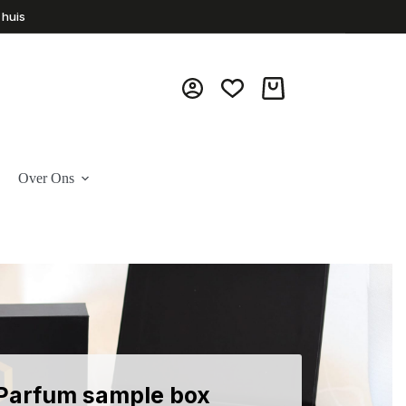
 huis
Winkelwagen
Over Ons
Parfum sample box