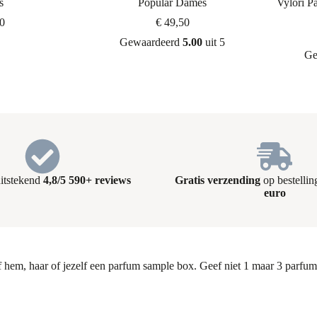
s
Popular Dames
Vylori P
0
€
49,50
Gewaardeerd
5.00
uit 5
Ge
 uitstekend
4,8/5 590+ reviews
Gratis verzending
op bestelli
euro
 hem, haar of jezelf een parfum sample box. Geef niet 1 maar 3 parfum