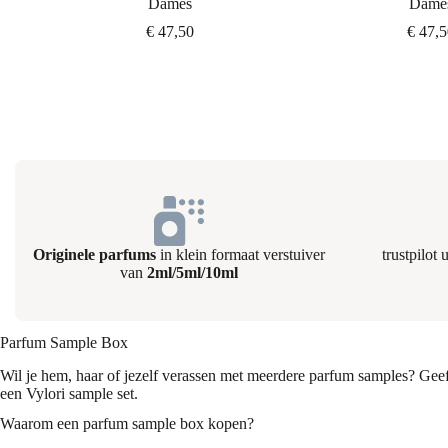
Dames
Dame
€
47,50
€
47,5
Originele parfums
in klein formaat verstuiver
trustpilot
van
2ml/5ml/10ml
Parfum Sample Box
Wil je hem, haar of jezelf verassen met meerdere parfum samples? Geef
een Vylori sample set.
Waarom een parfum sample box kopen?