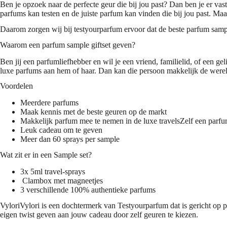
Ben je opzoek naar de perfecte geur die bij jou past? Dan ben je er vas
parfums kan testen en de juiste parfum kan vinden die bij jou past. Maar 
Daarom zorgen wij bij testyourparfum ervoor dat de beste parfum sampl
Waarom een parfum sample giftset geven?
Ben jij een parfumliefhebber en wil je een vriend, familielid, of een 
luxe parfums aan hem of haar. Dan kan die persoon makkelijk de wereld
Voordelen
Meerdere parfums
Maak kennis met de beste geuren op de markt
Makkelijk parfum mee te nemen in de luxe travelsZelf een parfum
Leuk cadeau om te geven
Meer dan 60 sprays per sample
Wat zit er in een Sample set?
3x 5ml travel-sprays
Clambox met magneetjes
3 verschillende 100% authentieke parfums
VyloriVylori is een dochtermerk van Testyourparfum dat is gericht op 
eigen twist geven aan jouw cadeau door zelf geuren te kiezen.