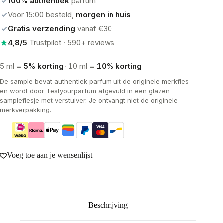
✓
100% authentiek
parfum
aantal
✓
Voor 15:00 besteld,
morgen in huis
✓
Gratis verzending
vanaf €30
★
4,8/5
Trustpilot · 590+ reviews
5 ml =
5% korting
·
10 ml =
10% korting
De sample bevat authentiek parfum uit de originele merkfles
en wordt door Testyourparfum afgevuld in een glazen
sampleflesje met verstuiver. Je ontvangt niet de originele
merkverpakking.
Voeg toe aan je wensenlijst
Beschrijving