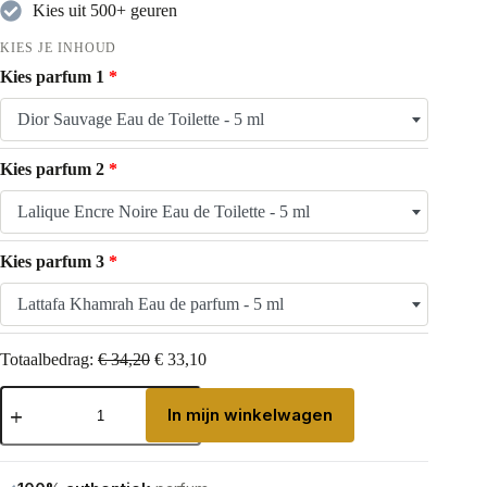
Kies uit 500+ geuren
KIES JE INHOUD
Kies parfum 1
Dior Sauvage Eau de Toilette - 5 ml
Kies parfum 2
Lalique Encre Noire Eau de Toilette - 5 ml
Kies parfum 3
Lattafa Khamrah Eau de parfum - 5 ml
Totaalbedrag:
€
34,20
€
33,10
Parfum
Sample
In mijn winkelwagen
Set
–
Zelf
Samenstellen