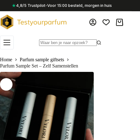
Ga
★
4,8/5 Trustpilot
•
Voor 15:00 besteld, morgen in huis
naar
de
inhoud
Winkelwag
Geen
resultaten
Home
Parfum sample giftsets
Parfum Sample Set – Zelf Samenstellen