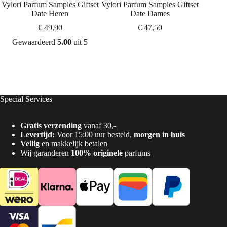
Vylori Parfum Samples Giftset
Vylori Parfum Samples Giftset
Vylori 
Date Heren
Date Dames
€
49,90
€
47,50
Gewaardeerd
5.00
uit 5
Special Services
Gratis verzending
vanaf 30,-
Levertijd:
Voor 15:00 uur besteld,
morgen in huis
Veilig
en makkelijk betalen
Wij garanderen
100% originele
parfums