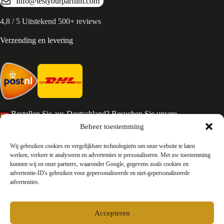
Info@testyourparfum.com
4,8 / 5 Uitstekend 500+ reviews
Verzending en levering
Bestellen Sie aus Deutschland? Besuchen Sie unsere
deutsche Seite
Beheer toestemming
Services en Contact
Wij gebruiken cookies en vergelijkbare technologieën om onze website te laten
werken, verkeer te analyseren en advertenties te personaliseren. Met uw toestemming
kunnen wij en onze partners, waaronder Google, gegevens zoals cookies en
Algemene voorwaarden
advertentie-ID's gebruiken voor gepersonaliseerde en niet-gepersonaliseerde
Retourneren
advertenties.
Privacy
Over ons
Contact
Accepteren
FAQ