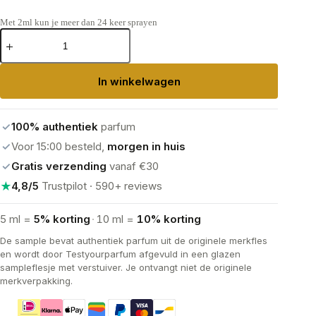
Met 2ml kun je meer dan 24 keer sprayen
Ariana
Grande
Cloud
Eau
In winkelwagen
de
Parfum
aantal
✓
100% authentiek
parfum
✓
Voor 15:00 besteld,
morgen in huis
✓
Gratis verzending
vanaf €30
★
4,8/5
Trustpilot · 590+ reviews
5 ml =
5% korting
·
10 ml =
10% korting
De sample bevat authentiek parfum uit de originele merkfles
en wordt door Testyourparfum afgevuld in een glazen
sampleflesje met verstuiver. Je ontvangt niet de originele
merkverpakking.