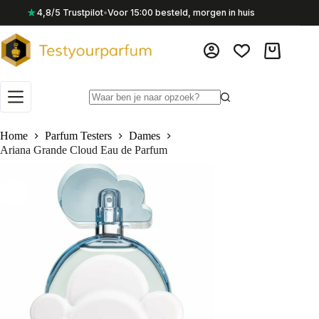
Ga
★
4,8/5 Trustpilot
•
Voor 15:00 besteld, morgen in huis
naar
de
inhoud
Winkelwag
Geen
resultaten
Home
Parfum Testers
Dames
Ariana Grande Cloud Eau de Parfum