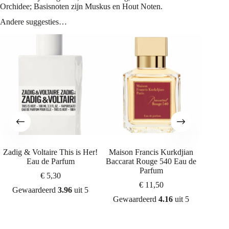
Orchidee; Basisnoten zijn Muskus en Hout Noten.
Andere suggesties…
Zadig & Voltaire This is Her!
Maison Francis Kurkdjian
Juli
Eau de Parfum
Baccarat Rouge 540 Eau de
Perf
Parfum
€
5,30
€
11,50
Gewaardeerd
3.96
uit 5
Gew
Gewaardeerd
4.16
uit 5