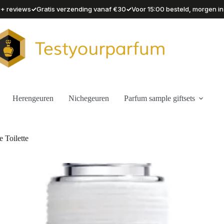
✓
✓
90+ reviews
Gratis verzending vanaf €30
Voor 15:00 besteld, morgen in
Herengeuren
Nichegeuren
Parfum sample giftsets
 Toilette