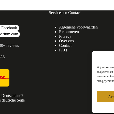
Services en Contact
Algemene voorwaarden
Facebook
Retourneren
parfum.com
Privacy
Over ons
500+ reviews
Contact
FAQ
ing
Wij gebruiken 
analyseren en 
waaronder Goo
niet-gepersona
s Deutschland?
Acc
 deutsche Seite