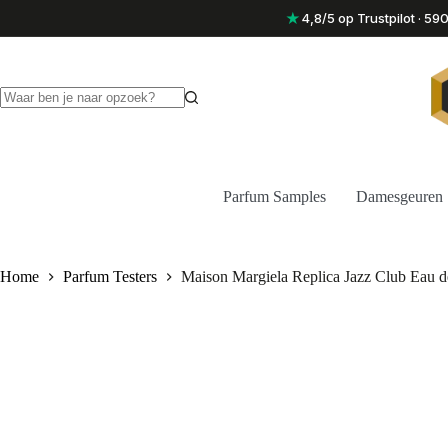
Ga
★
4,8/5 op Trustpilot · 5
naar
de
inhoud
Geen
resultaten
Parfum Samples
Damesgeuren
Home
Parfum Testers
Maison Margiela Replica Jazz Club Eau de