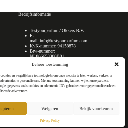
Bedrijfsinformatie
Testyourparfum /
Okkers B.V.
E-
mail:
info@testyourparfum.com
KvK-nummer: 94158878
Btw-nummer:
NL866658300B01
Beheer toestemming
cookies en vergelijkbare technologieën om onze website te laten werken, verkeer te
advertenties te personaliseren. Met uw toestemming kunnen wij en onze partners,
gle, gegevens zoals cookies en advertentie-ID's gebruiken voor gepersonaliseerde en
liseerde advertenties.
epteren
Weigeren
Bekijk voorkeuren
Privacy Policy