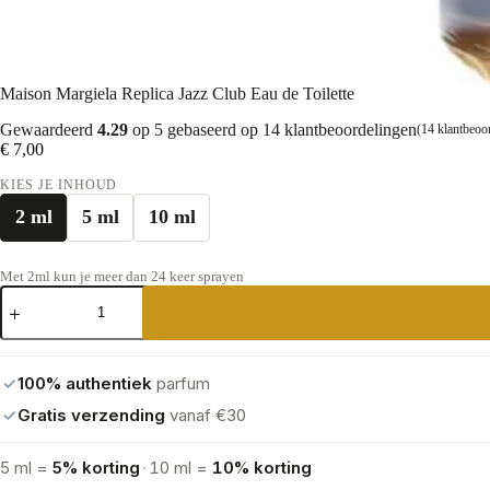
Maison Margiela Replica Jazz Club Eau de Toilette
Gewaardeerd
4.29
op 5 gebaseerd op
14
klantbeoordelingen
(
14
klantbeoo
€
7,00
KIES JE INHOUD
2 ml
5 ml
10 ml
Met 2ml kun je meer dan 24 keer sprayen
Maison
Margiela
Replica
Jazz
Club
✓
100% authentiek
parfum
Eau
de
✓
Gratis verzending
vanaf €30
Toilette
aantal
5 ml =
5% korting
·
10 ml =
10% korting