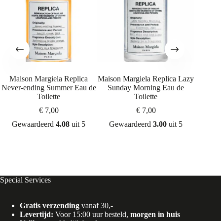
Maison Margiela Replica
Maison Margiela Replica Lazy
Maison
Never-ending Summer Eau de
Sunday Morning Eau de
the Fir
Toilette
Toilette
€
7,00
€
7,00
Gew
Gewaardeerd
4.08
uit 5
Gewaardeerd
3.00
uit 5
Special Services
Gratis verzending
vanaf 30,-
Levertijd:
Voor 15:00 uur besteld,
morgen in huis