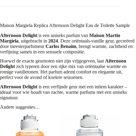
Maison Margiela Replica Afternoon Delight Eau de Toilette Sample
Afternoon Delight
is een uniseks parfum van
Maison Martin
Margiela
, uitgebracht in
2024
. Deze oriëntaals-vanille geur, gecreëerd
door meesterparfumeur
Carlos Benaïm
, brengt warmte, zachtheid en
verfijning samen in een sensuele compositie.
Hoewel de exacte geurnoten niet zijn vrijgegeven, laat
Afternoon
Delight
zich typeren door een rijke mix van oriëntaalse warmte en
romige vanilletonen. Het parfum ademt comfort en elegantie uit,
perfect voor de avond of koelere seizoenen.
Afternoon Delight
is een verfijnde geur met een intiem karakter –
ideaal voor wie houdt van zachte, warme parfums met een uniseks
signatuur.
Andere suggesties…