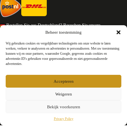
Bestellen Sie aus Deutschland? Besuchen Sie unsere
deutsche Seite
Beheer toestemming
Services en Contact
Wij gebruiken cookies en vergelijkbare technologieën om onze website te laten
werken, verkeer te analyseren en advertenties te personaliseren. Met uw toestemming
kunnen wij en onze partners, waaronder Google, gegevens zoals cookies en
Algemene voorwaarden
advertentie-ID's gebruiken voor gepersonaliseerde en niet-gepersonaliseerde
Retourneren
advertenties.
Privacy
Over ons
Contact
Accepteren
FAQ
Bedrijfsinformatie
Weigeren
Bekijk voorkeuren
Testyourparfum /
Okkers B.V.
E-mail:
info@testyourparfum.com
KvK-nummer: 94158878
Privacy Policy
Btw-nummer: NL866658300B01