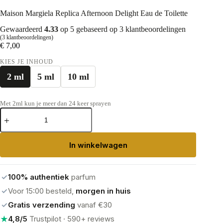
Maison Margiela Replica Afternoon Delight Eau de Toilette
Gewaardeerd
4.33
op 5 gebaseerd op
3
klantbeoordelingen
(
3
klantbeoordelingen)
€
7,00
KIES JE INHOUD
2 ml
5 ml
10 ml
Met 2ml kun je meer dan 24 keer sprayen
Maison
Margiela
Replica
Afternoon
In winkelwagen
Delight
Eau
de
Toilette
✓
100% authentiek
parfum
aantal
✓
Voor 15:00 besteld,
morgen in huis
✓
Gratis verzending
vanaf €30
★
4,8/5
Trustpilot · 590+ reviews