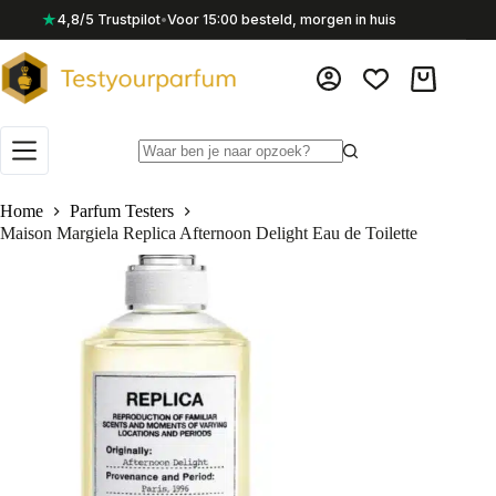
Ga
★
4,8/5 Trustpilot
•
Voor 15:00 besteld, morgen in huis
naar
de
inhoud
Winkelwag
Geen
resultaten
Home
Parfum Testers
Maison Margiela Replica Afternoon Delight Eau de Toilette