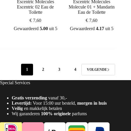
Escentric Molecules
Escentric Molecules
Escentric 02 Eau de
Molecule 01 + Mandarin
Toilette
Eau de Toilette
€
7,60
€
7,60
Gewaardeerd
5.00
uit 5
Gewaardeerd
4.17
uit 5
1
2
3
4
VOLGENDE
Special Services
Gratis verzending
vanaf 30,-
Levertijd:
Voor 15:00 uur besteld,
morgen in huis
Veilig
en makkelijk betalen
Wij garanderen
100% originele
parfums