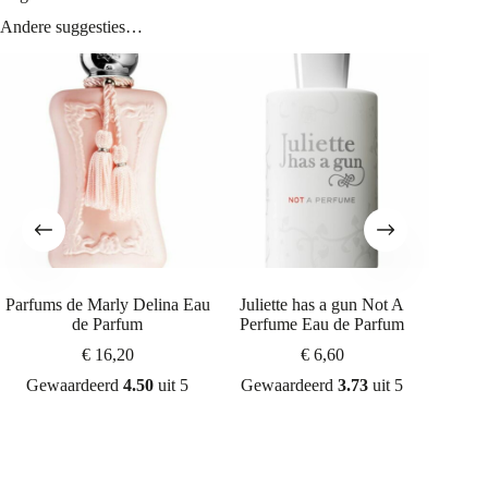
Andere suggesties…
Parfums de Marly Delina Eau
Juliette has a gun Not A
Maiso
de Parfum
Perfume Eau de Parfum
Bubble
€
16,20
€
6,60
Gewaardeerd
4.50
uit 5
Gewaardeerd
3.73
uit 5
Gew