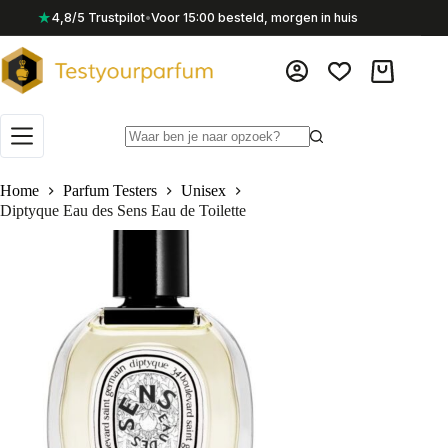
Ga
★
4,8/5 Trustpilot
•
Voor 15:00 besteld, morgen in huis
naar
de
inhoud
Winkelwag
Geen
resultaten
Home
Parfum Testers
Unisex
Diptyque Eau des Sens Eau de Toilette