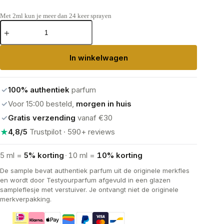
Met 2ml kun je meer dan 24 keer sprayen
Diptyque
Eau
des
Sens
In winkelwagen
Eau
de
Toilette
aantal
✓
100% authentiek
parfum
✓
Voor 15:00 besteld,
morgen in huis
✓
Gratis verzending
vanaf €30
★
4,8/5
Trustpilot · 590+ reviews
5 ml =
5% korting
·
10 ml =
10% korting
De sample bevat authentiek parfum uit de originele merkfles
en wordt door Testyourparfum afgevuld in een glazen
sampleflesje met verstuiver. Je ontvangt niet de originele
merkverpakking.