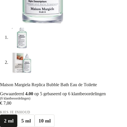
Maison Margiela Replica Bubble Bath Eau de Toilette
Gewaardeerd
4.00
op 5 gebaseerd op
6
klantbeoordelingen
(
6
klantbeoordelingen)
€
7,00
KIES JE INHOUD
2 ml
5 ml
10 ml