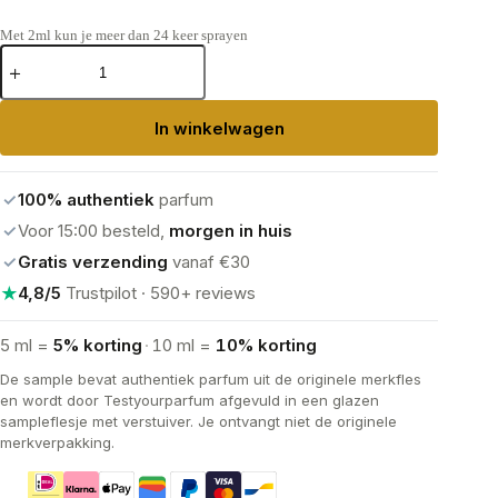
Met 2ml kun je meer dan 24 keer sprayen
Maison
Margiela
Replica
Bubble
In winkelwagen
Bath
Eau
de
Toilette
✓
100% authentiek
parfum
aantal
✓
Voor 15:00 besteld,
morgen in huis
✓
Gratis verzending
vanaf €30
★
4,8/5
Trustpilot · 590+ reviews
5 ml =
5% korting
·
10 ml =
10% korting
De sample bevat authentiek parfum uit de originele merkfles
en wordt door Testyourparfum afgevuld in een glazen
sampleflesje met verstuiver. Je ontvangt niet de originele
merkverpakking.