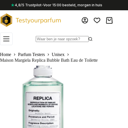
Ga
★
4,8/5 Trustpilot
•
Voor 15:00 besteld, morgen in huis
naar
de
inhoud
Winkelwag
Geen
resultaten
Home
Parfum Testers
Unisex
Maison Margiela Replica Bubble Bath Eau de Toilette