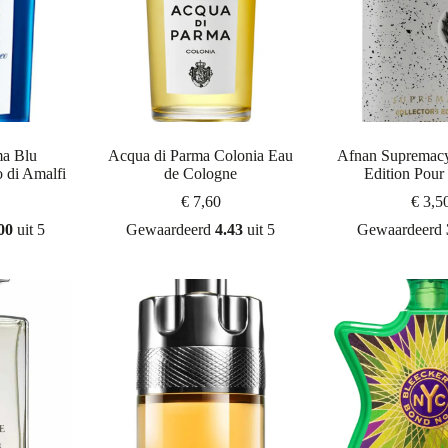
a Blu
Acqua di Parma Colonia Eau
Afnan Supremacy
 di Amalfi
de Cologne
Edition Pou
€
7,60
€
3,5
00
uit 5
Gewaardeerd
4.43
uit 5
Gewaardeerd