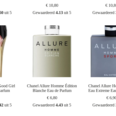
€
10,80
€
10,8
50
uit 5
Gewaardeerd
4.13
uit 5
Gewaardeerd
Good Girl
Chanel Allure Homme Édition
Chanel Allure 
Parfum
Blanche Eau de Parfum
Eau Extreme Ea
€
6,80
€
6,9
42
uit 5
Gewaardeerd
4.43
uit 5
Gewaardeerd