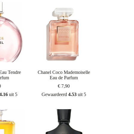
Eau Tendre
Chanel Coco Mademoiselle
arfum
Eau de Parfum
0
€
7,90
4.16
uit 5
Gewaardeerd
4.53
uit 5