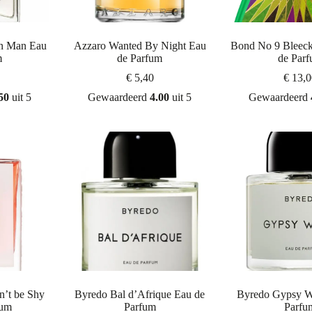
on Man Eau
Azzaro Wanted By Night Eau
Bond No 9 Bleeck
m
de Parfum
de Par
€
5,40
€
13,0
50
uit 5
Gewaardeerd
4.00
uit 5
Gewaardeerd
n’t be Shy
Byredo Bal d’Afrique Eau de
Byredo Gypsy W
fum
Parfum
Parfu