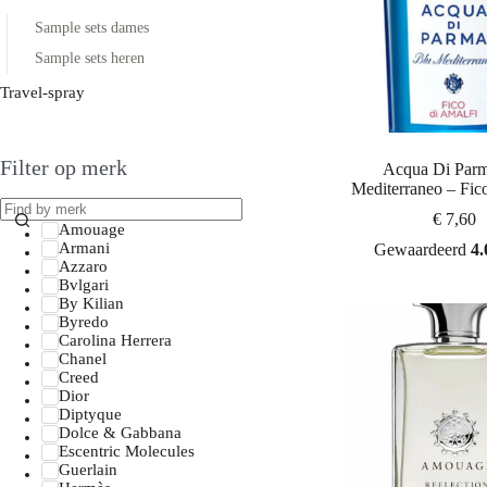
Sample sets dames
Sample sets heren
Travel-spray
Filter op merk
Acqua Di Parm
Mediterraneo – Fico
€
7,60
Amouage
Armani
Gewaardeerd
4.
Azzaro
Bvlgari
By Kilian
Byredo
Carolina Herrera
Chanel
Creed
Dior
Diptyque
Dolce & Gabbana
Escentric Molecules
Guerlain