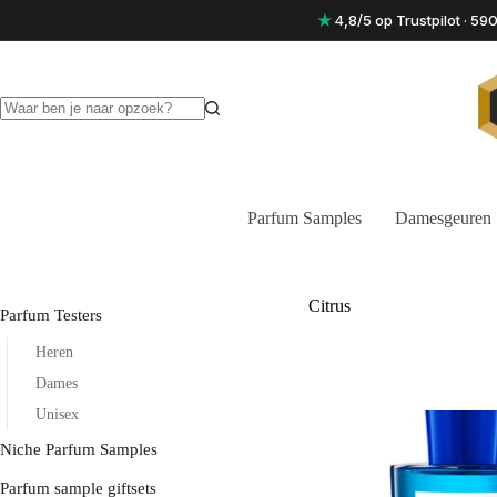
Ga
★
4,8/5 op Trustpilot · 5
naar
de
inhoud
Geen
resultaten
Parfum Samples
Damesgeuren
Citrus
Parfum Testers
Heren
Dames
Unisex
Niche Parfum Samples
Parfum sample giftsets