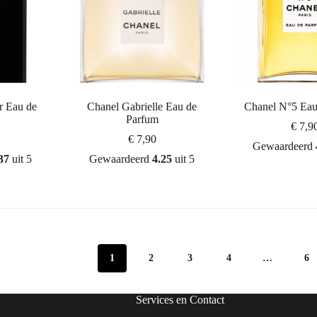
r Eau de
Chanel Gabrielle Eau de
Chanel N°5 Eau
Parfum
€
7,9
€
7,90
Gewaardeerd
37
uit 5
Gewaardeerd
4.25
uit 5
1
2
3
4
…
6
Services en Contact