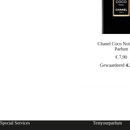
Chanel Coco Noi
Parfum
€
7,90
Gewaardeerd
4.
Special Services
Testyourparfum