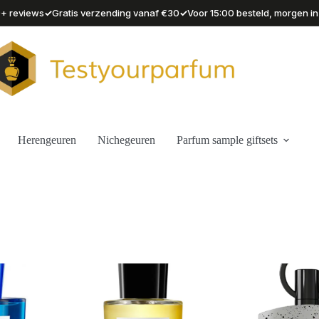
✓
✓
90+ reviews
Gratis verzending vanaf €30
Voor 15:00 besteld, morgen in
Herengeuren
Nichegeuren
Parfum sample giftsets