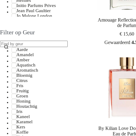
Hermès
Initio Parfums Prives
Jean Paul Gaultier
Jo Malone London
Amouage Reflecti
Juliette Has a Gun
de Parfu
Lancôme
Filter op Geur
Maison Margiela
€
15,60
Mancera
Mont Blanc
Gewaardeerd
4.
Montale
Aarde
Moschino
Amandel
Mugler
Amber
Narciso Rodriguez
Aquatisch
Nishane
Aromatisch
Paco Rabanne
Bloemig
Parfums De Marly
Citrus
Prada
Fris
Rasasi
Fruitig
Roja Parfums
Groen
Tom Ford
Honing
Versace
Houtachtig
Viktor & Rolf
Iris
Xerjoff
Kaneel
Yves Saint Laurent
Karamel
Zadig & Voltaire
Kers
By Kilian Love Do
Acqua Di Parma
Koffie
Eau de Par
Afnan