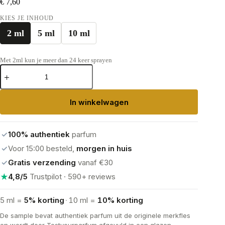
€
7,60
KIES JE INHOUD
2 ml
5 ml
10 ml
Met 2ml kun je meer dan 24 keer sprayen
Acqua
di
Parma
Colonia
In winkelwagen
Eau
de
Cologne
aantal
✓
100% authentiek
parfum
✓
Voor 15:00 besteld,
morgen in huis
✓
Gratis verzending
vanaf €30
★
4,8/5
Trustpilot · 590+ reviews
5 ml =
5% korting
·
10 ml =
10% korting
De sample bevat authentiek parfum uit de originele merkfles