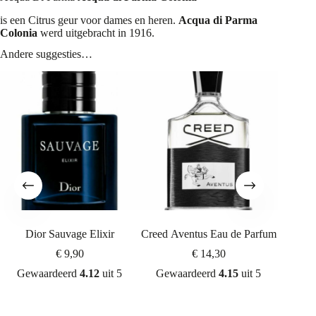
is een Citrus geur voor dames en heren.
Acqua di Parma
Colonia
werd uitgebracht in 1916.
Andere suggesties…
Dior Sauvage Elixir
Creed Aventus Eau de Parfum
Azzaro
d
€
9,90
€
14,30
Gewaardeerd
4.12
uit 5
Gewaardeerd
4.15
uit 5
Gew