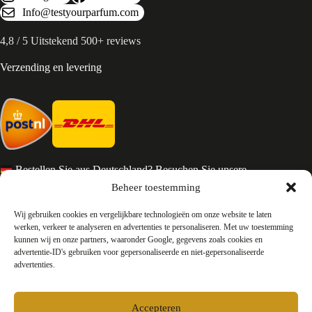
Info@testyourparfum.com
4,8 / 5 Uitstekend 500+ reviews
Verzending en levering
Bestellen Sie aus Deutschland? Besuchen Sie unsere
deutsche Seite
Beheer toestemming
Services en Contact
Wij gebruiken cookies en vergelijkbare technologieën om onze website te laten
werken, verkeer te analyseren en advertenties te personaliseren. Met uw toestemming
kunnen wij en onze partners, waaronder Google, gegevens zoals cookies en
Algemene voorwaarden
advertentie-ID's gebruiken voor gepersonaliseerde en niet-gepersonaliseerde
Retourneren
advertenties.
Privacy
Over ons
Contact
Accepteren
FAQ