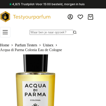
Ga
★
4,8/5 Trustpilot
•
Voor 15:00 besteld, morgen in huis
naar
de
inhoud
Winkelwag
Geen
resultaten
Home
Parfum Testers
Unisex
Acqua di Parma Colonia Eau de Cologne