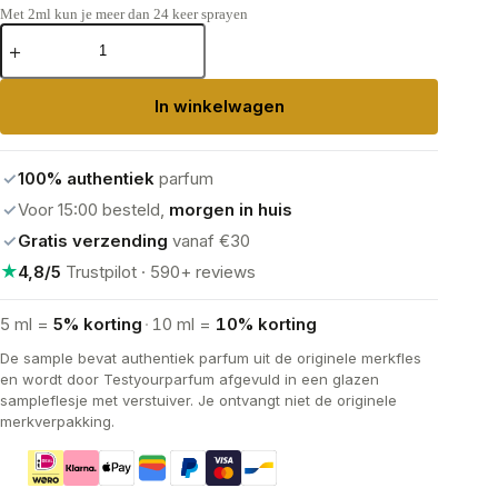
Met 2ml kun je meer dan 24 keer sprayen
Dior
Sauvage
Elixir
aantal
In winkelwagen
✓
100% authentiek
parfum
✓
Voor 15:00 besteld,
morgen in huis
✓
Gratis verzending
vanaf €30
★
4,8/5
Trustpilot · 590+ reviews
5 ml =
5% korting
·
10 ml =
10% korting
De sample bevat authentiek parfum uit de originele merkfles
en wordt door Testyourparfum afgevuld in een glazen
sampleflesje met verstuiver. Je ontvangt niet de originele
merkverpakking.