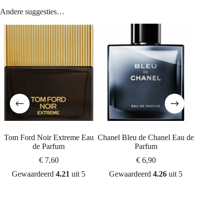
Andere suggesties…
Tom Ford Noir Extreme Eau
Chanel Bleu de Chanel Eau de
Dior Sa
de Parfum
Parfum
€
7,60
€
6,90
Gew
Gewaardeerd
4.21
uit 5
Gewaardeerd
4.26
uit 5