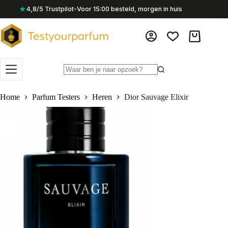
Ga
★
4,8/5 Trustpilot
•
Voor 15:00 besteld, morgen in huis
naar
de
inhoud
Winkelwag
Geen
resultaten
Home
Parfum Testers
Heren
Dior Sauvage Elixir