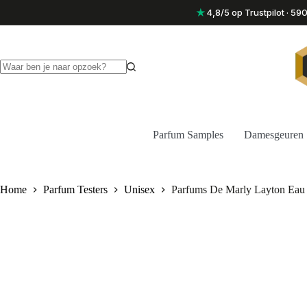
Ga
★
4,8/5 op Trustpilot · 5
naar
de
inhoud
Geen
resultaten
Parfum Samples
Damesgeuren
Home
Parfum Testers
Unisex
Parfums De Marly Layton Eau