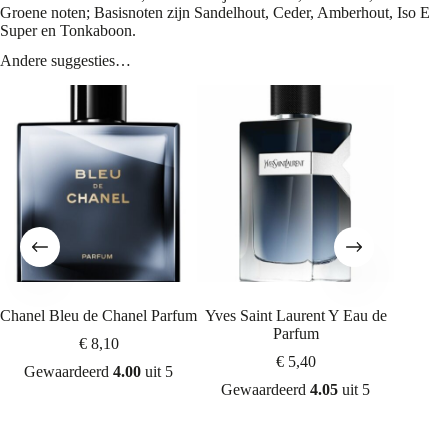
Groene noten; Basisnoten zijn Sandelhout, Ceder, Amberhout, Iso E
Super en Tonkaboon.
Andere suggesties…
Chanel Bleu de Chanel Parfum
Yves Saint Laurent Y Eau de
Chanel
Parfum
Eau Ex
€
8,10
€
5,40
Gewaardeerd
4.00
uit 5
Gewaardeerd
4.05
uit 5
Gew