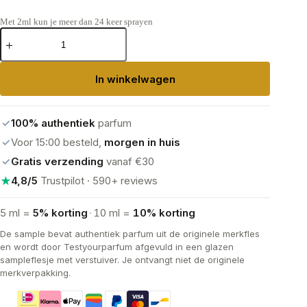
Met 2ml kun je meer dan 24 keer sprayen
Chanel
Bleu
de
Chanel
In winkelwagen
Eau
de
Parfum
aantal
✓
100% authentiek
parfum
✓
Voor 15:00 besteld,
morgen in huis
✓
Gratis verzending
vanaf €30
★
4,8/5
Trustpilot · 590+ reviews
5 ml =
5% korting
·
10 ml =
10% korting
De sample bevat authentiek parfum uit de originele merkfles
en wordt door Testyourparfum afgevuld in een glazen
sampleflesje met verstuiver. Je ontvangt niet de originele
merkverpakking.