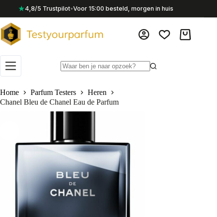
Ga
★
4,8/5 Trustpilot
•
Voor 15:00 besteld, morgen in huis
naar
de
inhoud
Winkelwag
Geen
resultaten
Home
Parfum Testers
Heren
Chanel Bleu de Chanel Eau de Parfum