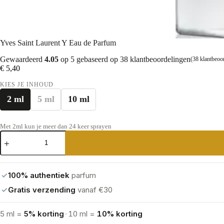
Yves Saint Laurent Y Eau de Parfum
Gewaardeerd
4.05
op 5 gebaseerd op
38
klantbeoordelingen
(
38
klantbeoo
€
5,40
KIES JE INHOUD
2 ml
5 ml
10 ml
Met 2ml kun je meer dan 24 keer sprayen
Yves
Saint
Laurent
Y
Eau
✓
100% authentiek
parfum
de
Parfum
✓
Gratis verzending
vanaf €30
aantal
5 ml =
5% korting
·
10 ml =
10% korting