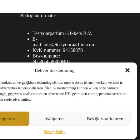
Bedrijfsinformatie
Testyourparfum /
Okkers B.V.
E-
mail:
info@testyourparfum.com
KvK-nummer: 94158878
Btw-nummer:
NL866658300B01
Beheer toestemming
cookies en vergelijkbare technologieën om onze website te laten werken, verkeer te
advertenties te personaliseren. Met uw toestemming kunnen wij en onze partners,
gle, gegevens zoals cookies en advertentie-ID's gebruiken voor gepersonaliseerde en
liseerde advertenties.
epteren
Weigeren
Bekijk voorkeuren
Privacy Policy