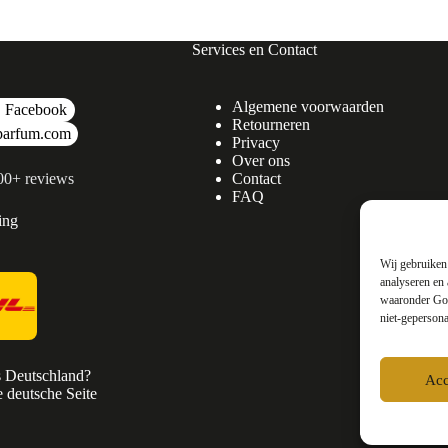
Services en Contact
Algemene voorwaarden
Facebook
Retourneren
parfum.com
Privacy
Over ons
500+ reviews
Contact
FAQ
ing
Wij gebruiken 
analyseren en 
waaronder Goo
niet-gepersona
s Deutschland?
Acc
 deutsche Seite