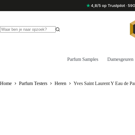
Ga
★
4,8/5 op Trustpilot · 5
naar
de
inhoud
Geen
resultaten
Parfum Samples
Damesgeuren
Home
Parfum Testers
Heren
Yves Saint Laurent Y Eau de P