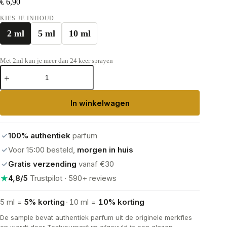
€
6,90
KIES JE INHOUD
2 ml
5 ml
10 ml
Met 2ml kun je meer dan 24 keer sprayen
Yves
Saint
Laurent
MYSLF
In winkelwagen
Eau
de
Parfum
aantal
✓
100% authentiek
parfum
✓
Voor 15:00 besteld,
morgen in huis
✓
Gratis verzending
vanaf €30
★
4,8/5
Trustpilot · 590+ reviews
5 ml =
5% korting
·
10 ml =
10% korting
De sample bevat authentiek parfum uit de originele merkfles