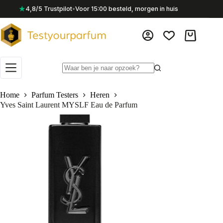
Ga
★
4,8/5 Trustpilot
•
Voor 15:00 besteld, morgen in huis
naar
de
inhoud
Winkelwag
Geen
resultaten
Home
Parfum Testers
Heren
Yves Saint Laurent MYSLF Eau de Parfum