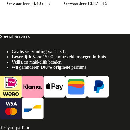
Gewaardeerd
4.40
uit 5
Gewaardeerd
3.87
uit 5
Gew
Special Services
Gratis verzending
vanaf 30,-
Levertijd:
Voor 15:00 uur besteld,
morgen in huis
Veilig
en makkelijk betalen
Wij garanderen
100% originele
parfums
Testyourparfum