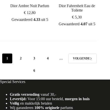
Dior Ambre Nuit Parfum
Dior Fahrenheit Eau de
Toilette
€
12,80
€
5,30
Gewaardeerd
4.33
uit 5
Gewaardeerd
4.07
uit 5
1
2
3
4
…
VOLGENDE
6
Special Services
Gratis verzending
vanaf 30,-
Levertijd:
Voor 15:00 uur besteld,
morgen in huis
Veilig
en makkelijk betalen
Wij garanderen
100% originele
parfums