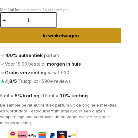
Met 2ml kun je meer dan 24 keer sprayen
Chanel
Coco
Mademoiselle
Eau
In winkelwagen
de
Parfum
aantal
✓
100% authentiek
parfum
✓
Voor 15:00 besteld,
morgen in huis
✓
Gratis verzending
vanaf €30
★
4,8/5
Trustpilot · 590+ reviews
5 ml =
5% korting
·
10 ml =
10% korting
De sample bevat authentiek parfum uit de originele merkfles
en wordt door Testyourparfum afgevuld in een glazen
sampleflesje met verstuiver. Je ontvangt niet de originele
merkverpakking.