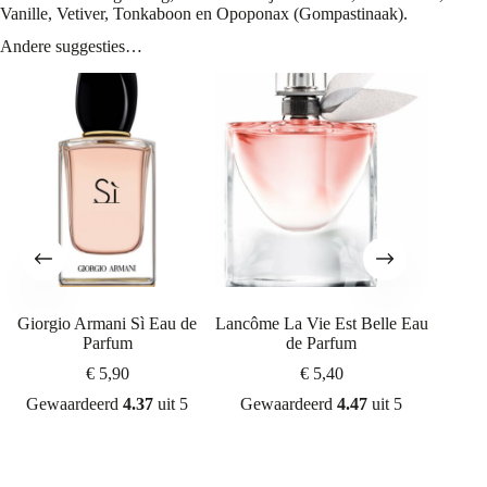
Vanille, Vetiver, Tonkaboon en Opoponax (Gompastinaak).
Andere suggesties…
Giorgio Armani Sì Eau de
Lancôme La Vie Est Belle Eau
Maiso
Parfum
de Parfum
Baccar
€
5,90
€
5,40
Gewaardeerd
4.37
uit 5
Gewaardeerd
4.47
uit 5
Gew