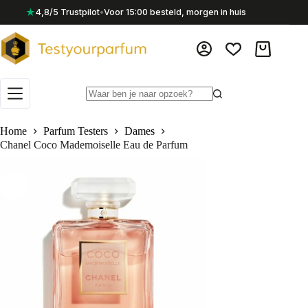
Ga
★
4,8/5 Trustpilot
•
Voor 15:00 besteld, morgen in huis
naar
de
inhoud
Winkelwag
Geen
resultaten
Home
Parfum Testers
Dames
Chanel Coco Mademoiselle Eau de Parfum