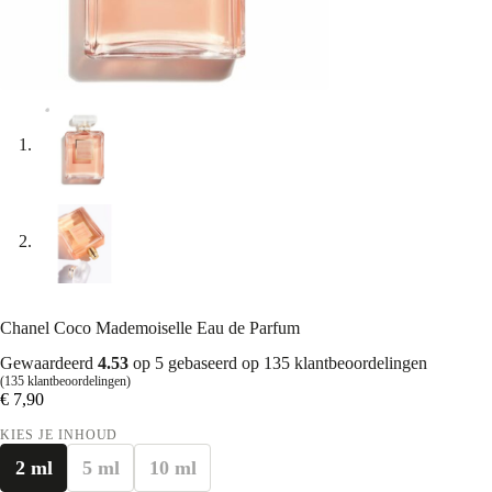
Chanel Coco Mademoiselle Eau de Parfum
Gewaardeerd
4.53
op 5 gebaseerd op
135
klantbeoordelingen
(
135
klantbeoordelingen)
€
7,90
KIES JE INHOUD
2 ml
5 ml
10 ml