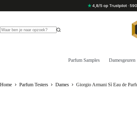
Ga
★
4,8/5 op Trustpilot · 5
naar
de
inhoud
Geen
resultaten
Parfum Samples
Damesgeuren
Home
Parfum Testers
Dames
Giorgio Armani Sì Eau de Par