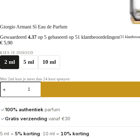
Giorgio Armani Sì Eau de Parfum
Gewaardeerd
4.37
op 5 gebaseerd op
51
klantbeoordelingen
(
51
klantbeoo
€
5,90
KIES JE INHOUD
2 ml
5 ml
10 ml
Met 2ml kun je meer dan 24 keer sprayen
Giorgio
Armani
Sì
Eau
de
✓
100% authentiek
parfum
Parfum
aantal
✓
Gratis verzending
vanaf €30
5 ml =
5% korting
·
10 ml =
10% korting