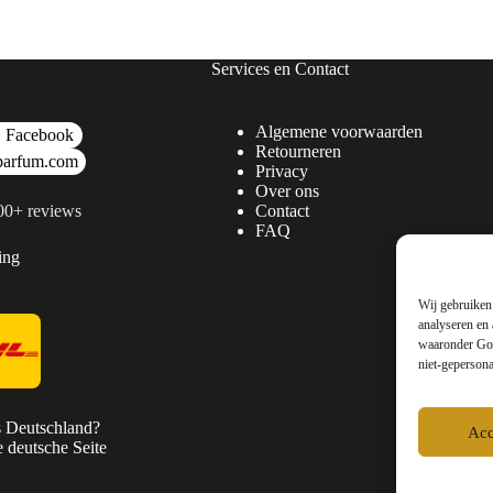
Services en Contact
Algemene voorwaarden
Facebook
Retourneren
parfum.com
Privacy
Over ons
500+ reviews
Contact
FAQ
ing
Wij gebruiken 
analyseren en 
waaronder Goo
niet-gepersona
s Deutschland?
Acc
 deutsche Seite