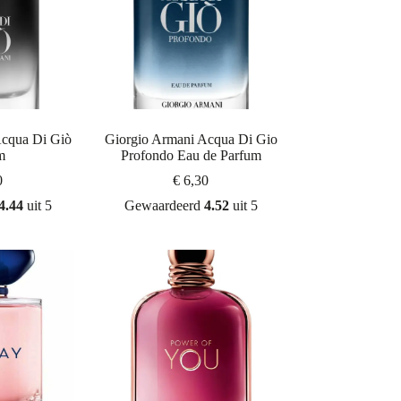
Acqua Di Giò
Giorgio Armani Acqua Di Gio
m
Profondo Eau de Parfum
0
€
6,30
4.44
uit 5
Gewaardeerd
4.52
uit 5