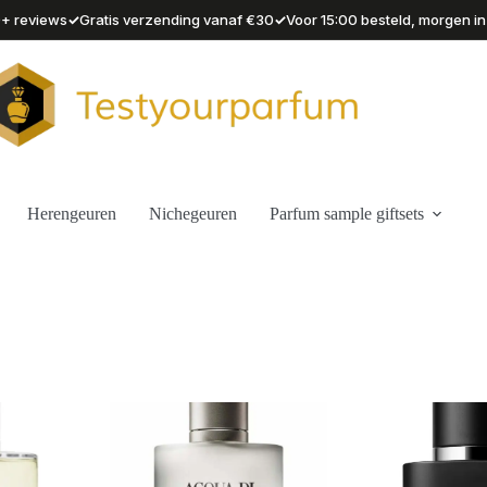
✓
✓
90+ reviews
Gratis verzending vanaf €30
Voor 15:00 besteld, morgen in
Herengeuren
Nichegeuren
Parfum sample giftsets