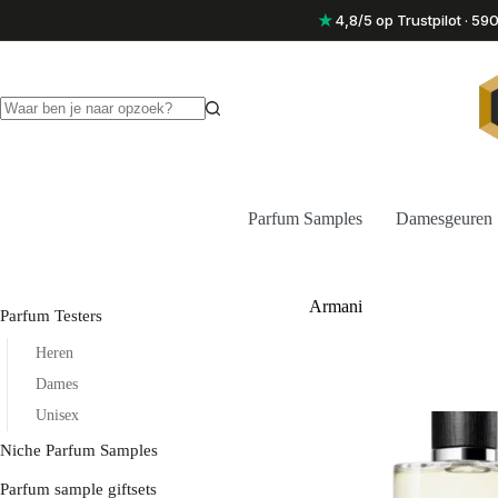
Ga
★
4,8/5 op Trustpilot · 5
naar
de
inhoud
Geen
resultaten
Parfum Samples
Damesgeuren
Armani
Parfum Testers
Heren
Dames
Unisex
Niche Parfum Samples
Parfum sample giftsets