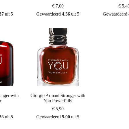
€
7,00
€
5,4
37
uit 5
Gewaardeerd
4.36
uit 5
Gewaardeerd
onger with
Giorgio Armani Stronger with
um
You Powerfully
€
5,90
33
uit 5
Gewaardeerd
5.00
uit 5