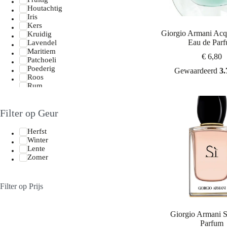
Houtachtig
Iris
Kers
Giorgio Armani Acq
Kruidig
Eau de Par
Lavendel
Maritiem
€
6,80
Patchoeli
Poederig
Gewaardeerd
3.
Roos
Rum
Vanille
Zoet
Filter op Geur
Zout
Tropisch
Herfst
Winter
Lente
Zomer
Filter op Prijs
Giorgio Armani S
Parfum