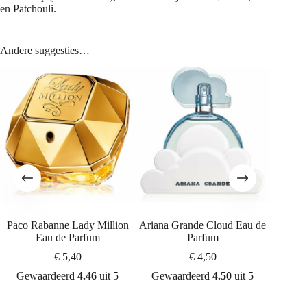
en Patchouli.
Andere suggesties…
Paco Rabanne Lady Million
Ariana Grande Cloud Eau de
Mugler
Eau de Parfum
Parfum
€
5,40
€
4,50
Gew
Gewaardeerd
4.46
uit 5
Gewaardeerd
4.50
uit 5