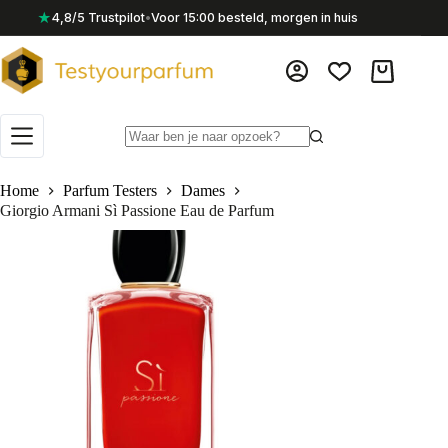
Ga
★
4,8/5 Trustpilot
•
Voor 15:00 besteld, morgen in huis
naar
de
inhoud
Winkelwag
Geen
resultaten
Home
Parfum Testers
Dames
Giorgio Armani Sì Passione Eau de Parfum