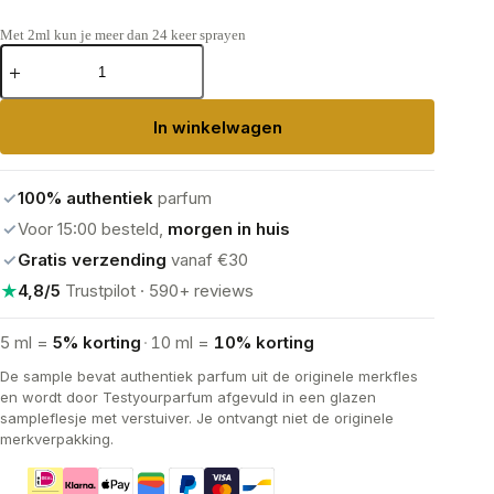
Met 2ml kun je meer dan 24 keer sprayen
Giorgio
Armani
Sì
Passione
In winkelwagen
Eau
de
Parfum
aantal
✓
100% authentiek
parfum
✓
Voor 15:00 besteld,
morgen in huis
✓
Gratis verzending
vanaf €30
★
4,8/5
Trustpilot · 590+ reviews
5 ml =
5% korting
·
10 ml =
10% korting
De sample bevat authentiek parfum uit de originele merkfles
en wordt door Testyourparfum afgevuld in een glazen
sampleflesje met verstuiver. Je ontvangt niet de originele
merkverpakking.