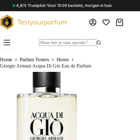
Ga
★
4,8/5 Trustpilot
•
Voor 15:00 besteld, morgen in huis
naar
de
inhoud
Winkelwag
Geen
resultaten
Home
Parfum Testers
Heren
Giorgio Armani Acqua Di Gio Eau de Parfum