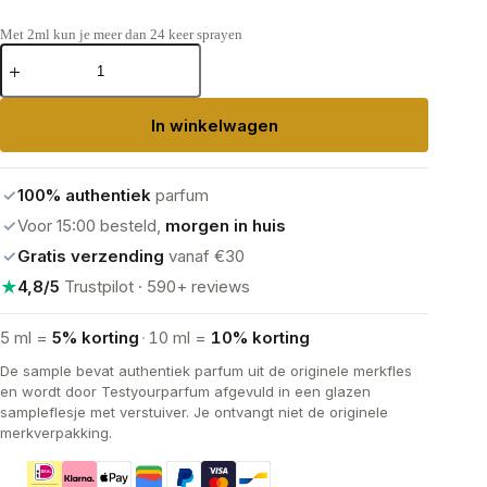
Met 2ml kun je meer dan 24 keer sprayen
Giorgio
Armani
Acqua
Di
In winkelwagen
Gio
Eau
de
Parfum
✓
100% authentiek
parfum
aantal
✓
Voor 15:00 besteld,
morgen in huis
✓
Gratis verzending
vanaf €30
★
4,8/5
Trustpilot · 590+ reviews
5 ml =
5% korting
·
10 ml =
10% korting
De sample bevat authentiek parfum uit de originele merkfles
en wordt door Testyourparfum afgevuld in een glazen
sampleflesje met verstuiver. Je ontvangt niet de originele
merkverpakking.