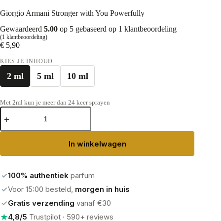
Giorgio Armani Stronger with You Powerfully
Gewaardeerd
5.00
op 5 gebaseerd op
1
klantbeoordeling
(
1
klantbeoordeling)
€
5,90
KIES JE INHOUD
2 ml
5 ml
10 ml
Met 2ml kun je meer dan 24 keer sprayen
Giorgio
Armani
Stronger
with
In winkelwagen
You
Powerfully
aantal
✓
100% authentiek
parfum
✓
Voor 15:00 besteld,
morgen in huis
✓
Gratis verzending
vanaf €30
★
4,8/5
Trustpilot · 590+ reviews