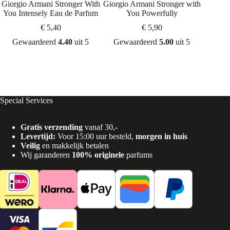
Giorgio Armani Stronger With
Giorgio Armani Stronger with
Guerla
You Intensely Eau de Parfum
You Powerfully
€
5,40
€
5,90
Gewaardeerd
4.40
uit 5
Gewaardeerd
5.00
uit 5
Gew
Special Services
Gratis verzending
vanaf 30,-
Levertijd:
Voor 15:00 uur besteld,
morgen in huis
Veilig
en makkelijk betalen
Wij garanderen
100% originele
parfums