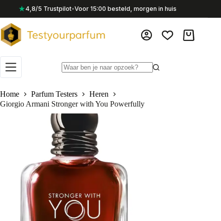
Ga
★
4,8/5 Trustpilot
•
Voor 15:00 besteld, morgen in huis
naar
de
inhoud
Winkelwag
Geen
resultaten
Home
Parfum Testers
Heren
Giorgio Armani Stronger with You Powerfully