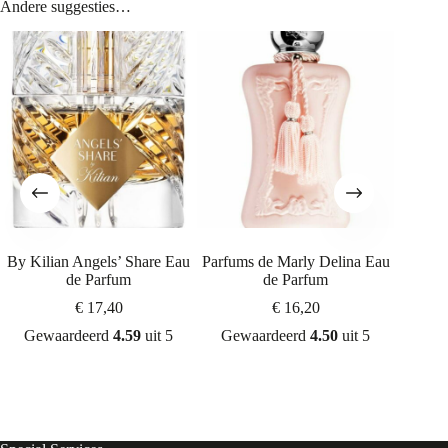
Andere suggesties…
By Kilian Angels’ Share Eau
Parfums de Marly Delina Eau
By Ki
de Parfum
de Parfum
€
17,40
€
16,20
Gew
Gewaardeerd
4.59
uit 5
Gewaardeerd
4.50
uit 5