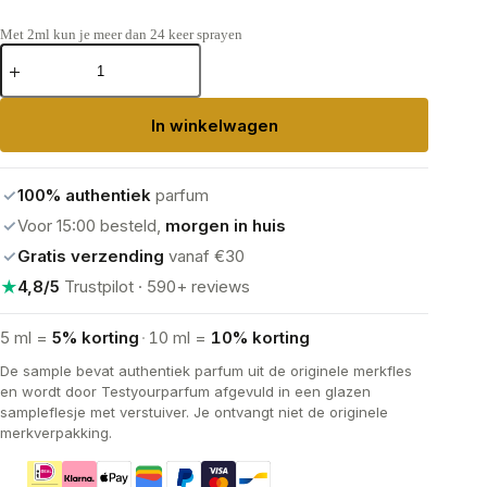
Met 2ml kun je meer dan 24 keer sprayen
By
Kilian
Good
Girl
In winkelwagen
Gone
Bad
Eau
de
✓
100% authentiek
parfum
Parfum
aantal
✓
Voor 15:00 besteld,
morgen in huis
✓
Gratis verzending
vanaf €30
★
4,8/5
Trustpilot · 590+ reviews
5 ml =
5% korting
·
10 ml =
10% korting
De sample bevat authentiek parfum uit de originele merkfles
en wordt door Testyourparfum afgevuld in een glazen
sampleflesje met verstuiver. Je ontvangt niet de originele
merkverpakking.