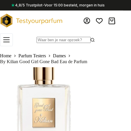
Ga
★
4,8/5 Trustpilot
•
Voor 15:00 besteld, morgen in huis
naar
de
inhoud
Winkelwag
Geen
resultaten
Home
Parfum Testers
Dames
By Kilian Good Girl Gone Bad Eau de Parfum