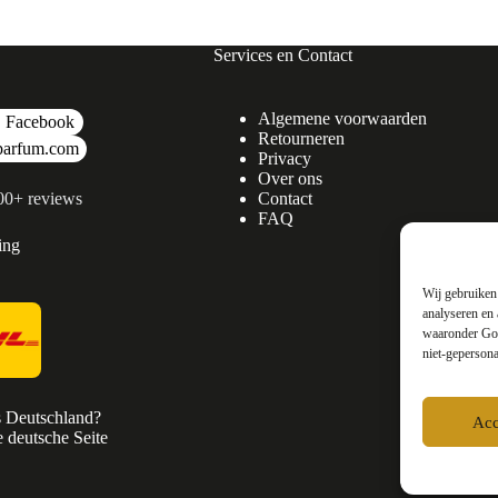
Services en Contact
Algemene voorwaarden
Facebook
Retourneren
parfum.com
Privacy
Over ons
500+ reviews
Contact
FAQ
ing
Wij gebruiken 
analyseren en 
waaronder Goo
niet-gepersona
s Deutschland?
Acc
 deutsche Seite