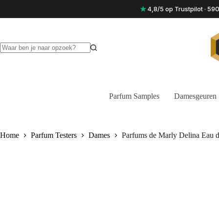
Ga
★
4,8/5 op Trustpilot · 5
naar
de
inhoud
Geen
resultaten
Parfum Samples
Damesgeuren
Home
Parfum Testers
Dames
Parfums de Marly Delina Eau 