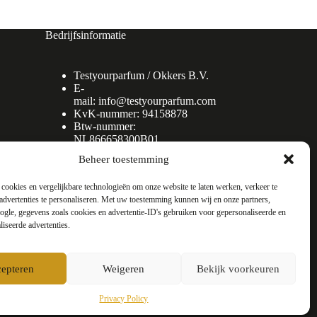
Bedrijfsinformatie
Testyourparfum /
Okkers B.V.
E-
mail:
info@testyourparfum.com
KvK-nummer: 94158878
Btw-nummer:
NL866658300B01
Beheer toestemming
cookies en vergelijkbare technologieën om onze website te laten werken, verkeer te
advertenties te personaliseren. Met uw toestemming kunnen wij en onze partners,
gle, gegevens zoals cookies en advertentie-ID's gebruiken voor gepersonaliseerde en
liseerde advertenties.
epteren
Weigeren
Bekijk voorkeuren
Privacy Policy