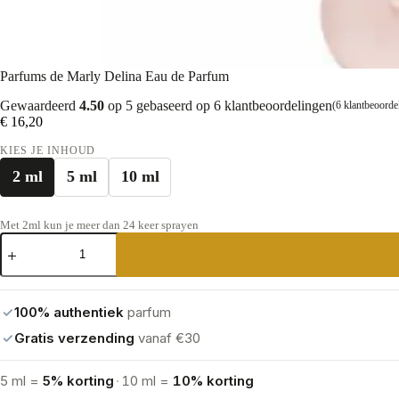
Parfums de Marly Delina Eau de Parfum
Gewaardeerd
4.50
op 5 gebaseerd op
6
klantbeoordelingen
(
6
klantbeoorde
€
16,20
KIES JE INHOUD
2 ml
5 ml
10 ml
Met 2ml kun je meer dan 24 keer sprayen
Parfums
de
Marly
Delina
Eau
✓
100% authentiek
parfum
de
Parfum
✓
Gratis verzending
vanaf €30
aantal
5 ml =
5% korting
·
10 ml =
10% korting