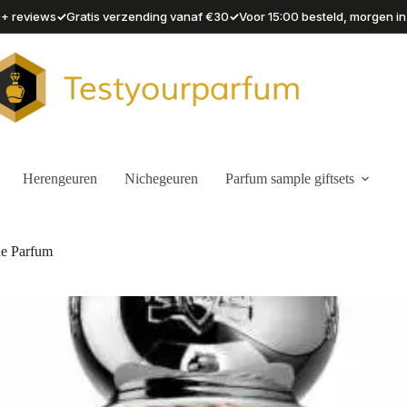
✓
✓
90+ reviews
Gratis verzending vanaf €30
Voor 15:00 besteld, morgen in
Herengeuren
Nichegeuren
Parfum sample giftsets
de Parfum