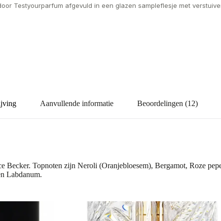
door Testyourparfum afgevuld in een glazen sampleflesje met verstuiver
jving
Aanvullende informatie
Beoordelingen (12)
ce Becker. Topnoten zijn Neroli (Oranjebloesem), Bergamot, Roze pepe
t en Labdanum.