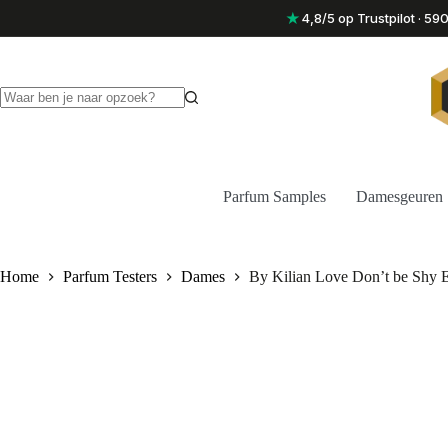
Ga
★
4,8/5 op Trustpilot · 5
naar
de
inhoud
Geen
resultaten
Parfum Samples
Damesgeuren
Home
Parfum Testers
Dames
By Kilian Love Don’t be Shy 