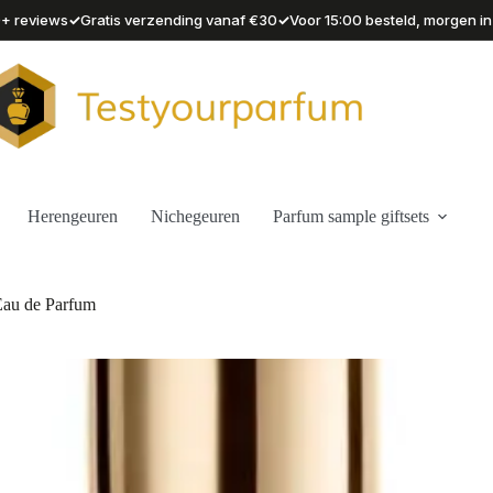
✓
✓
90+ reviews
Gratis verzending vanaf €30
Voor 15:00 besteld, morgen in
Herengeuren
Nichegeuren
Parfum sample giftsets
Eau de Parfum