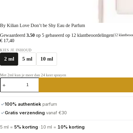
By Kilian Love Don’t be Shy Eau de Parfum
Gewaardeerd
3.50
op 5 gebaseerd op
12
klantbeoordelingen
(
12
klantbeoo
€
17,40
KIES JE INHOUD
2 ml
5 ml
10 ml
Met 2ml kun je meer dan 24 keer sprayen
By
Kilian
Love
Don't
be
✓
100% authentiek
parfum
Shy
Eau
✓
Gratis verzending
vanaf €30
de
Parfum
aantal
5 ml =
5% korting
·
10 ml =
10% korting