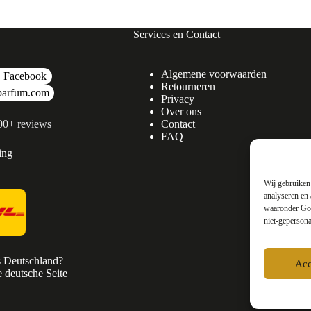
Services en Contact
Algemene voorwaarden
Facebook
Retourneren
parfum.com
Privacy
Over ons
500+ reviews
Contact
FAQ
ing
Wij gebruiken 
analyseren en 
waaronder Goo
niet-gepersona
s Deutschland?
Acc
 deutsche Seite