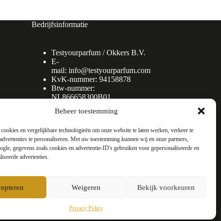
Bedrijfsinformatie
Testyourparfum /
Okkers B.V.
E-
mail:
info@testyourparfum.com
KvK-nummer: 94158878
Btw-nummer:
NL866658300B01
Beheer toestemming
cookies en vergelijkbare technologieën om onze website te laten werken, verkeer te
advertenties te personaliseren. Met uw toestemming kunnen wij en onze partners,
gle, gegevens zoals cookies en advertentie-ID's gebruiken voor gepersonaliseerde en
liseerde advertenties.
epteren
Weigeren
Bekijk voorkeuren
Privacy Policy