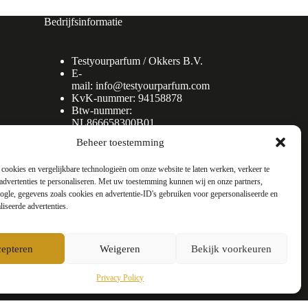
Bedrijfsinformatie
Testyourparfum /
Okkers B.V.
E-
mail:
info@testyourparfum.com
KvK-nummer: 94158878
Btw-nummer:
NL866658300B01
Beheer toestemming
cookies en vergelijkbare technologieën om onze website te laten werken, verkeer te
advertenties te personaliseren. Met uw toestemming kunnen wij en onze partners,
gle, gegevens zoals cookies en advertentie-ID's gebruiken voor gepersonaliseerde en
liseerde advertenties.
epteren
Weigeren
Bekijk voorkeuren
Privacy Policy