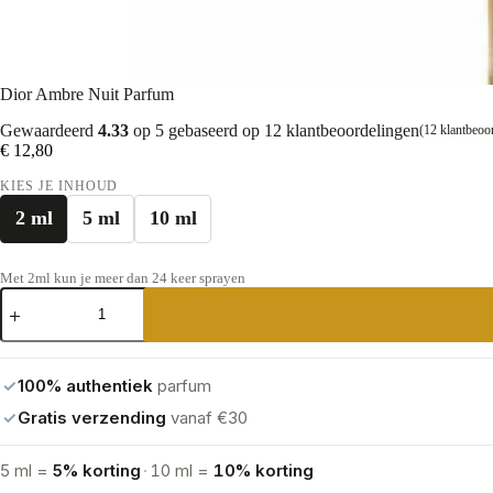
Dior Ambre Nuit Parfum
Gewaardeerd
4.33
op 5 gebaseerd op
12
klantbeoordelingen
(
12
klantbeoo
€
12,80
KIES JE INHOUD
2 ml
5 ml
10 ml
Met 2ml kun je meer dan 24 keer sprayen
Dior
Ambre
Nuit
Parfum
aantal
✓
100% authentiek
parfum
✓
Gratis verzending
vanaf €30
5 ml =
5% korting
·
10 ml =
10% korting