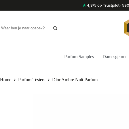
Ga
★
4,8/5 op Trustpilot · 5
naar
de
inhoud
Geen
resultaten
Parfum Samples
Damesgeuren
Home
Parfum Testers
Dior Ambre Nuit Parfum