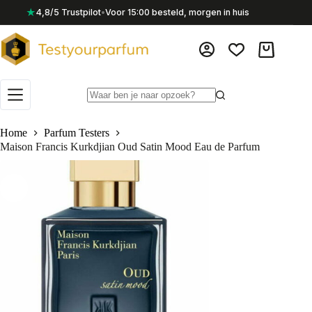
Ga
★
4,8/5 Trustpilot
•
Voor 15:00 besteld, morgen in huis
naar
de
inhoud
Winkelwag
Geen
resultaten
Home
Parfum Testers
Maison Francis Kurkdjian Oud Satin Mood Eau de Parfum