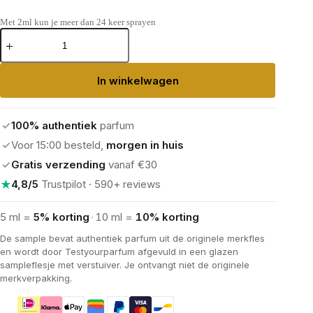
Met 2ml kun je meer dan 24 keer sprayen
Maison
Francis
Kurkdjian
Oud
In winkelwagen
Satin
Mood
Eau
de
✓
100% authentiek
parfum
Parfum
aantal
✓
Voor 15:00 besteld,
morgen in huis
✓
Gratis verzending
vanaf €30
★
4,8/5
Trustpilot · 590+ reviews
5 ml =
5% korting
·
10 ml =
10% korting
De sample bevat authentiek parfum uit de originele merkfles
en wordt door Testyourparfum afgevuld in een glazen
sampleflesje met verstuiver. Je ontvangt niet de originele
merkverpakking.