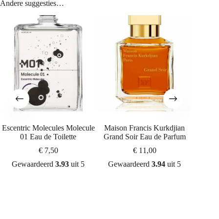
Andere suggesties…
Escentric Molecules Molecule
Maison Francis Kurkdjian
Maiso
01 Eau de Toilette
Grand Soir Eau de Parfum
Baccara
€
7,50
€
11,00
Gewaardeerd
3.93
uit 5
Gewaardeerd
3.94
uit 5
Gew