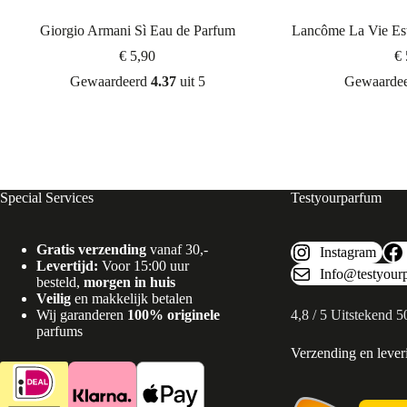
Giorgio Armani Sì Eau de Parfum
Lancôme La Vie Est
€
5,90
€
Gewaardeerd
4.37
uit 5
Gewaarde
Special Services
Testyourparfum
Gratis verzending
vanaf 30,-
Instagram
Levertijd:
Voor 15:00 uur
Info@testyour
besteld,
morgen in huis
Veilig
en makkelijk betalen
Wij garanderen
100% originele
4,8 / 5 Uitstekend 
parfums
Verzending en lever