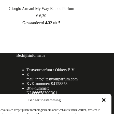
Giorgio Armani My Way Eau de Parfum
€
6,30
Gewaardeerd
4.32
uit 5
Bedrijfsinformatie
Testyourparfum /
Okkers B.V.
E-
mail:
info@testyourparfum.com
KvK-nummer: 94158878
Btw-nummer:
NL866658300B01
Beheer toestemming
cookies en vergelijkbare technologieën om onze website te laten werken, verkeer te