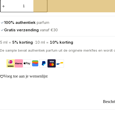
Chanel
N°5
Eau
de
Parfum
✓
100% authentiek
parfum
aantal
✓
Gratis verzending
vanaf €30
5 ml =
5% korting
·
10 ml =
10% korting
De sample bevat authentiek parfum uit de originele merkfles en wordt 
Voeg toe aan je wensenlijst
Beschri