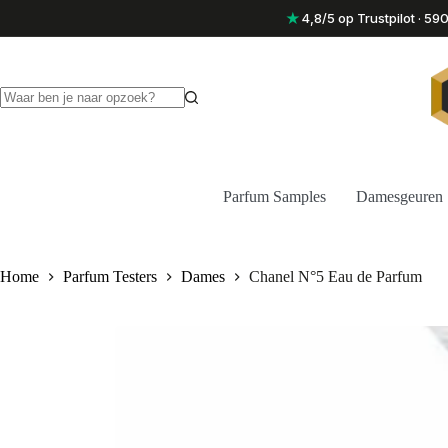
Ga
★
4,8/5 op Trustpilot · 5
naar
de
inhoud
Geen
resultaten
Parfum Samples
Damesgeuren
Home
Parfum Testers
Dames
Chanel N°5 Eau de Parfum