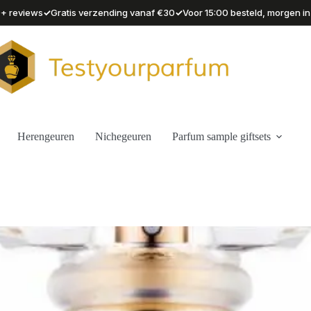
✓
✓
90+ reviews
Gratis verzending vanaf €30
Voor 15:00 besteld, morgen in
Herengeuren
Nichegeuren
Parfum sample giftsets