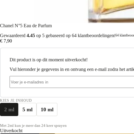
Chanel N°5 Eau de Parfum
Gewaardeerd
4.45
op 5 gebaseerd op
64
klantbeoordelingen
(
64
klantbeoo
€
7,90
Dit product is op dit moment uitverkocht!
Vul hieronder je gegevens in en ontvang een e-mail zodra het artik
KIES JE INHOUD
2 ml
5 ml
10 ml
Met 2ml kun je meer dan 24 keer sprayen
Uitverkocht