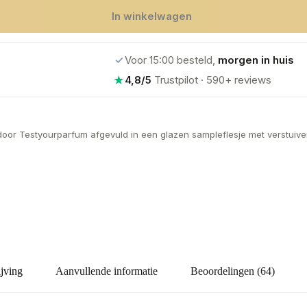
In winkelwagen
✓
Voor 15:00 besteld,
morgen in huis
★
4,8/5
Trustpilot · 590+ reviews
door Testyourparfum afgevuld in een glazen sampleflesje met verstuiver
jving
Aanvullende informatie
Beoordelingen (64)