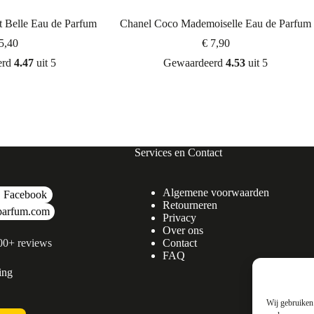
 Belle Eau de Parfum
Chanel Coco Mademoiselle Eau de Parfum
5,40
€
7,90
erd
4.47
uit 5
Gewaardeerd
4.53
uit 5
Services en Contact
Algemene voorwaarden
Facebook
Retourneren
parfum.com
Privacy
Over ons
500+ reviews
Contact
FAQ
ing
Wij gebruiken 