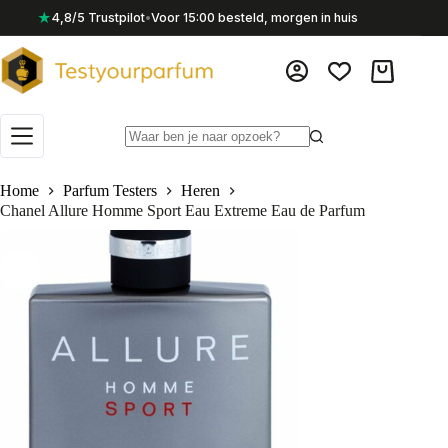
Ga
★
4,8/5 Trustpilot
•
Voor 15:00 besteld, morgen in huis
naar
de
inhoud
Winkelwag
Geen
resultaten
Home
Parfum Testers
Heren
Chanel Allure Homme Sport Eau Extreme Eau de Parfum