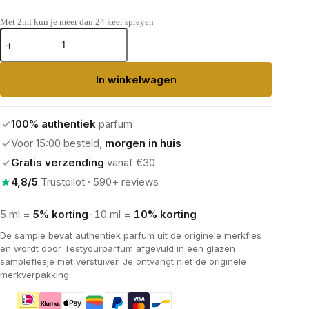
Met 2ml kun je meer dan 24 keer sprayen
Chanel
Allure
Homme
Sport
In winkelwagen
Eau
Extreme
Eau
de
✓
100% authentiek
parfum
Parfum
aantal
✓
Voor 15:00 besteld,
morgen in huis
✓
Gratis verzending
vanaf €30
★
4,8/5
Trustpilot · 590+ reviews
5 ml =
5% korting
·
10 ml =
10% korting
De sample bevat authentiek parfum uit de originele merkfles
en wordt door Testyourparfum afgevuld in een glazen
sampleflesje met verstuiver. Je ontvangt niet de originele
merkverpakking.