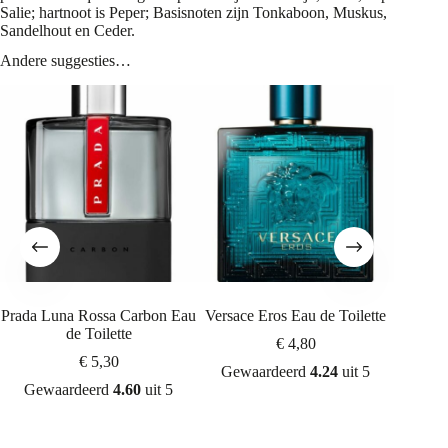
Salie; hartnoot is Peper; Basisnoten zijn Tonkaboon, Muskus,
Sandelhout en Ceder.
Andere suggesties…
Prada Luna Rossa Carbon Eau
Versace Eros Eau de Toilette
Chanel 
de Toilette
€
4,80
€
5,30
Gewaardeerd
4.24
uit 5
Gewaardeerd
4.60
uit 5
Gew