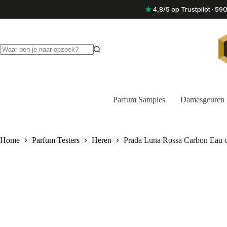
Ga
★
4,8/5 op Trustpilot · 5
naar
de
inhoud
Geen
resultaten
Parfum Samples
Damesgeuren
Home
Parfum Testers
Heren
Prada Luna Rossa Carbon Eau de