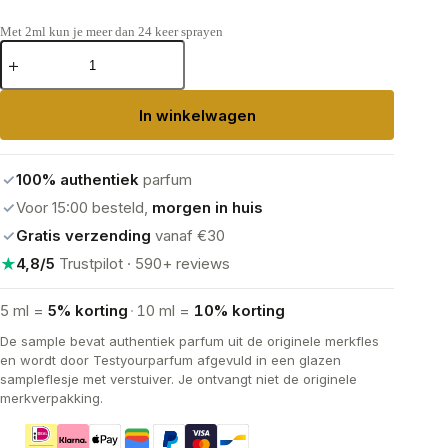
Met 2ml kun je meer dan 24 keer sprayen
Creed Aventus
Eau
de
Parfum
In winkelwagen
aantal
✓
100% authentiek
parfum
✓
Voor 15:00 besteld,
morgen in huis
✓
Gratis verzending
vanaf €30
★
4,8/5
Trustpilot · 590+ reviews
5 ml =
5% korting
·
10 ml =
10% korting
De sample bevat authentiek parfum uit de originele merkfles
en wordt door Testyourparfum afgevuld in een glazen
sampleflesje met verstuiver. Je ontvangt niet de originele
merkverpakking.