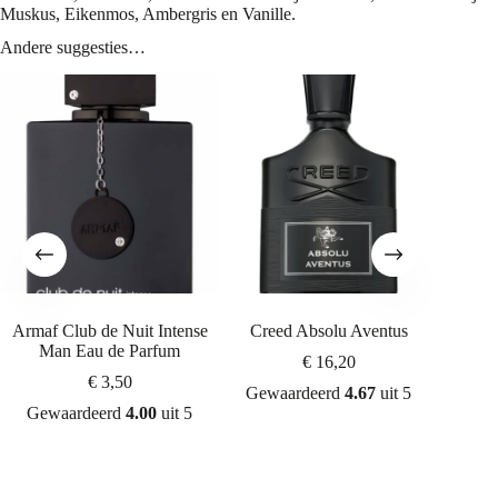
Muskus, Eikenmos, Ambergris en Vanille.
Andere suggesties…
Armaf Club de Nuit Intense
Creed Absolu Aventus
Mancera
Man Eau de Parfum
€
16,20
€
3,50
Gewaardeerd
4.67
uit 5
Gewaardeerd
4.00
uit 5
Gew