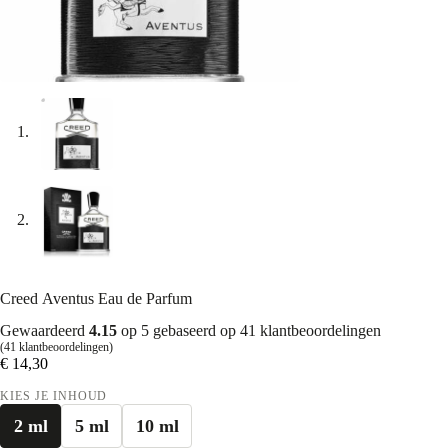
Creed Aventus Eau de Parfum
Gewaardeerd
4.15
op 5 gebaseerd op
41
klantbeoordelingen
(
41
klantbeoordelingen)
€
14,30
KIES JE INHOUD
2 ml
5 ml
10 ml