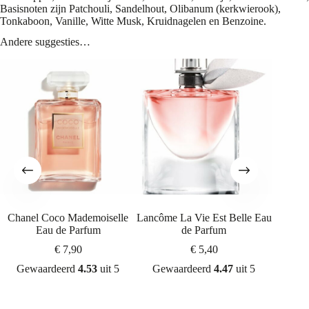
Basisnoten zijn Patchouli, Sandelhout, Olibanum (kerkwierook),
Tonkaboon, Vanille, Witte Musk, Kruidnagelen en Benzoine.
Andere suggesties…
Chanel Coco Mademoiselle
Lancôme La Vie Est Belle Eau
Giorg
Eau de Parfum
de Parfum
€
7,90
€
5,40
Gewaardeerd
4.53
uit 5
Gewaardeerd
4.47
uit 5
Gew