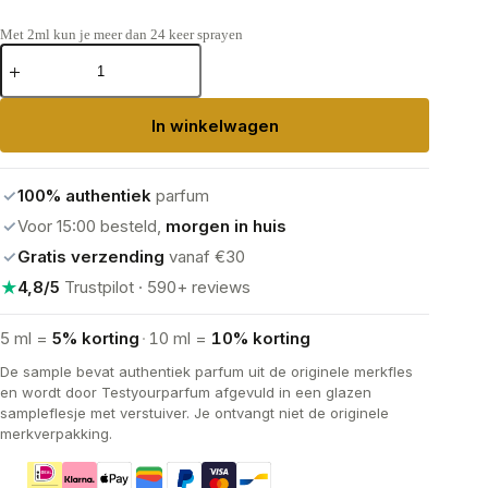
Met 2ml kun je meer dan 24 keer sprayen
Chanel
Coco
Noir
Eau
In winkelwagen
de
Parfum
aantal
✓
100% authentiek
parfum
✓
Voor 15:00 besteld,
morgen in huis
✓
Gratis verzending
vanaf €30
★
4,8/5
Trustpilot · 590+ reviews
5 ml =
5% korting
·
10 ml =
10% korting
De sample bevat authentiek parfum uit de originele merkfles
en wordt door Testyourparfum afgevuld in een glazen
sampleflesje met verstuiver. Je ontvangt niet de originele
merkverpakking.