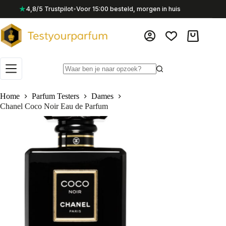
Ga
★
4,8/5 Trustpilot
•
Voor 15:00 besteld, morgen in huis
naar
de
inhoud
Winkelwag
Geen
resultaten
Home
Parfum Testers
Dames
Chanel Coco Noir Eau de Parfum