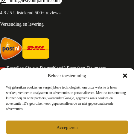
Info@testyourparfum.com
4,8 / 5 Uitstekend 500+ reviews
Verzending en levering
Bestellen Sie aus Deutschland? Besuchen Sie unsere
deutsche Seite
Beheer toestemming
Services en Contact
Wij gebruiken cookies en vergelijkbare technologieën om onze website te laten
werken, verkeer te analyseren en advertenties te personaliseren. Met uw toestemming
kunnen wij en onze partners, waaronder Google, gegevens zoals cookies en
Algemene voorwaarden
advertentie-ID's gebruiken voor gepersonaliseerde en niet-gepersonaliseerde
Retourneren
advertenties.
Privacy
Over ons
Contact
Accepteren
FAQ