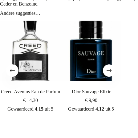
Ceder en Benzoine.
Andere suggesties…
Creed Aventus Eau de Parfum
Dior Sauvage Elixir
Azzaro
d
€
14,30
€
9,90
Gewaardeerd
4.15
uit 5
Gewaardeerd
4.12
uit 5
Gew