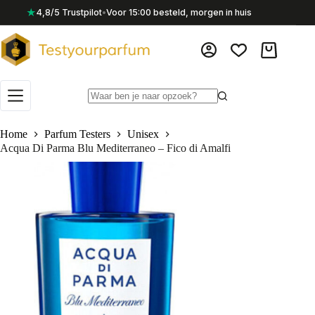
Ga
★
4,8/5 Trustpilot
•
Voor 15:00 besteld, morgen in huis
naar
de
inhoud
Winkelwag
Geen
resultaten
Home
Parfum Testers
Unisex
Acqua Di Parma Blu Mediterraneo – Fico di Amalfi