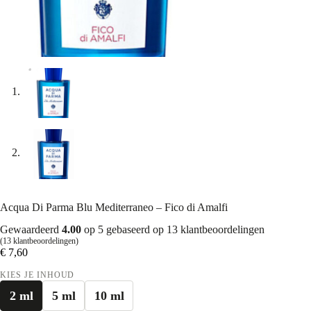
Acqua Di Parma Blu Mediterraneo – Fico di Amalfi
Gewaardeerd
4.00
op 5 gebaseerd op
13
klantbeoordelingen
(
13
klantbeoordelingen)
€
7,60
KIES JE INHOUD
2 ml
5 ml
10 ml