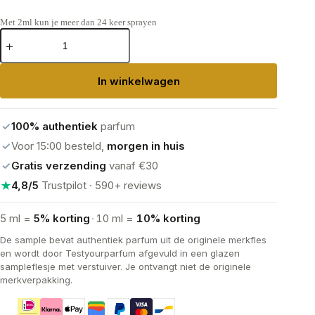
Met 2ml kun je meer dan 24 keer sprayen
Acqua
Di
Parma
Blu
In winkelwagen
Mediterraneo
-
Fico
di
✓
100% authentiek
parfum
Amalfi
aantal
✓
Voor 15:00 besteld,
morgen in huis
✓
Gratis verzending
vanaf €30
★
4,8/5
Trustpilot · 590+ reviews
5 ml =
5% korting
·
10 ml =
10% korting
De sample bevat authentiek parfum uit de originele merkfles
en wordt door Testyourparfum afgevuld in een glazen
sampleflesje met verstuiver. Je ontvangt niet de originele
merkverpakking.