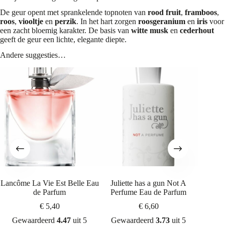
De geur opent met sprankelende topnoten van
rood fruit
,
framboos
,
roos
,
viooltje
en
perzik
. In het hart zorgen
roosgeranium
en
iris
voor
een zacht bloemig karakter. De basis van
witte musk
en
cederhout
geeft de geur een lichte, elegante diepte.
Andere suggesties…
Lancôme La Vie Est Belle Eau
Juliette has a gun Not A
Chane
de Parfum
Perfume Eau de Parfum
€
5,40
€
6,60
Gewaardeerd
4.47
uit 5
Gewaardeerd
3.73
uit 5
Gew