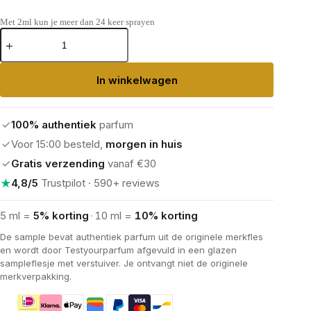
Met 2ml kun je meer dan 24 keer sprayen
Chanel
Chance
Eau
Splendide
In winkelwagen
Eau
de
Parfum
aantal
✓
100% authentiek
parfum
✓
Voor 15:00 besteld,
morgen in huis
✓
Gratis verzending
vanaf €30
★
4,8/5
Trustpilot · 590+ reviews
5 ml =
5% korting
·
10 ml =
10% korting
De sample bevat authentiek parfum uit de originele merkfles
en wordt door Testyourparfum afgevuld in een glazen
sampleflesje met verstuiver. Je ontvangt niet de originele
merkverpakking.