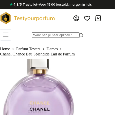
Ga
★
4,8/5 Trustpilot
•
Voor 15:00 besteld, morgen in huis
naar
de
inhoud
Winkelwag
Geen
resultaten
Home
Parfum Testers
Dames
Chanel Chance Eau Splendide Eau de Parfum