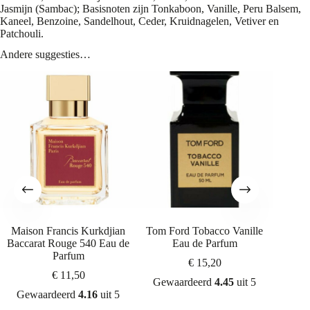
Jasmijn (Sambac); Basisnoten zijn Tonkaboon, Vanille, Peru Balsem,
Kaneel, Benzoine, Sandelhout, Ceder, Kruidnagelen, Vetiver en
Patchouli.
Andere suggesties…
Maison Francis Kurkdjian
Tom Ford Tobacco Vanille
Amouag
Baccarat Rouge 540 Eau de
Eau de Parfum
Parfum
€
15,20
€
11,50
Gewaardeerd
4.45
uit 5
Gew
Gewaardeerd
4.16
uit 5