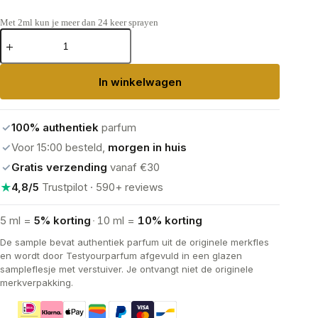
Met 2ml kun je meer dan 24 keer sprayen
Tom
Ford
Lost
Cherry
In winkelwagen
Eau
de
Parfum
aantal
✓
100% authentiek
parfum
✓
Voor 15:00 besteld,
morgen in huis
✓
Gratis verzending
vanaf €30
★
4,8/5
Trustpilot · 590+ reviews
5 ml =
5% korting
·
10 ml =
10% korting
De sample bevat authentiek parfum uit de originele merkfles
en wordt door Testyourparfum afgevuld in een glazen
sampleflesje met verstuiver. Je ontvangt niet de originele
merkverpakking.