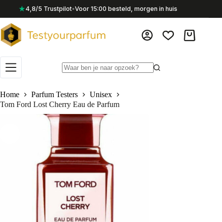
Ga
★
4,8/5 Trustpilot
•
Voor 15:00 besteld, morgen in huis
naar
de
inhoud
Winkelwag
Geen
resultaten
Home
Parfum Testers
Unisex
Tom Ford Lost Cherry Eau de Parfum