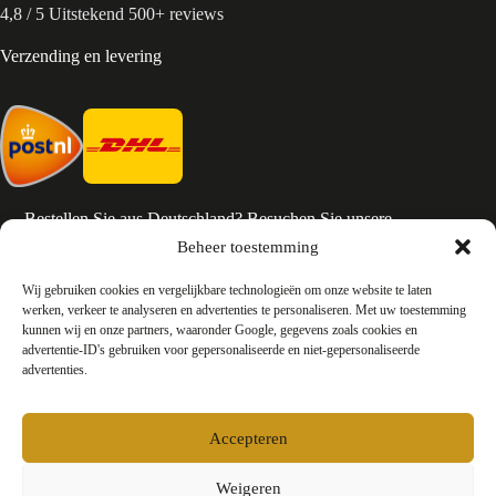
4,8 / 5 Uitstekend 500+ reviews
Verzending en levering
Bestellen Sie aus Deutschland? Besuchen Sie unsere
deutsche Seite
Beheer toestemming
Services en Contact
Wij gebruiken cookies en vergelijkbare technologieën om onze website te laten
werken, verkeer te analyseren en advertenties te personaliseren. Met uw toestemming
kunnen wij en onze partners, waaronder Google, gegevens zoals cookies en
Algemene voorwaarden
advertentie-ID's gebruiken voor gepersonaliseerde en niet-gepersonaliseerde
Retourneren
advertenties.
Privacy
Over ons
Contact
Accepteren
FAQ
Bedrijfsinformatie
Weigeren