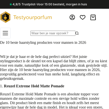
Ga
★
4,8/5 Trustpilot
•
Voor 15:00 besteld, morgen in huis
naar
de
inhoud
Winkelwag
Geen
resultaten
De 10 beste haarstyling producten voor mannen in 2026
Wil je dat je haar er de hele dag perfect uitziet? Het juiste
stylingproduct is de sleutel tot een kapsel dat blijft zitten, of je nu kiest
voor een matte, natuurlijke look of een glanzende, strak gestylede stijl.
Hier zijn de 10 beste haarstyling producten voor mannen in 2026,
zorgvuldig geselecteerd voor hun sterke hold, langdurig effect en
gebruiksgemak.
1.
Reuzel Extreme Hold Matte Pomade
Reuzel Extreme Hold Matte Pomade is een absolute topper voor
mannen die maximale controle en een stevige hold willen zonder
glans. Dit product biedt een matte finish en houdt zelfs het meest
eigenwijze haar de hele dag in model. Het is ideaal voor een stoere,