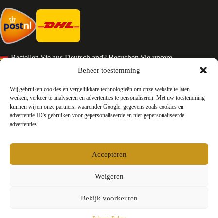
Bestellen Sie aus Deutschland? Besuchen Sie unsere
deutsche Seite
Beheer toestemming
Services en Contact
Wij gebruiken cookies en vergelijkbare technologieën om onze website te laten
werken, verkeer te analyseren en advertenties te personaliseren. Met uw toestemming
kunnen wij en onze partners, waaronder Google, gegevens zoals cookies en
Algemene voorwaarden
advertentie-ID's gebruiken voor gepersonaliseerde en niet-gepersonaliseerde
Retourneren
advertenties.
Privacy
Over ons
Contact
Accepteren
FAQ
Bedrijfsinformatie
Weigeren
Bekijk voorkeuren
Testyourparfum /
Okkers B.V.
E-mail:
info@testyourparfum.com
KvK-nummer: 94158878