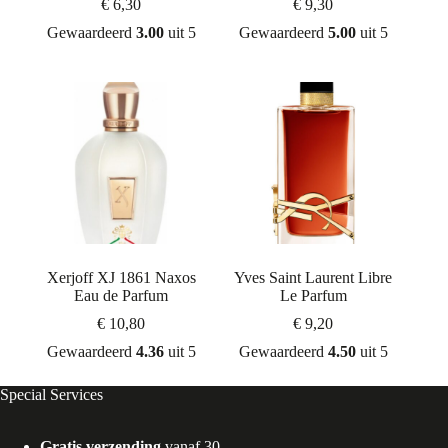
€
6,30
€
9,30
Gewaardeerd
3.00
uit 5
Gewaardeerd
5.00
uit 5
Xerjoff XJ 1861 Naxos
Yves Saint Laurent Libre
Eau de Parfum
Le Parfum
€
10,80
€
9,20
Gewaardeerd
4.36
uit 5
Gewaardeerd
4.50
uit 5
Special Services
Gratis verzending
vanaf 30,-