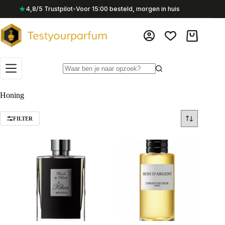
Ga
★
4,8/5 Trustpilot
•
Voor 15:00 besteld, morgen in huis
naar
de
inhoud
Winkelwag
Geen
resultaten
Honing
FILTER