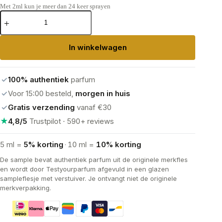
Met 2ml kun je meer dan 24 keer sprayen
Dior
Bois
d'Argent
Parfum
In winkelwagen
aantal
✓
100% authentiek
parfum
✓
Voor 15:00 besteld,
morgen in huis
✓
Gratis verzending
vanaf €30
★
4,8/5
Trustpilot · 590+ reviews
5 ml =
5% korting
·
10 ml =
10% korting
De sample bevat authentiek parfum uit de originele merkfles
en wordt door Testyourparfum afgevuld in een glazen
sampleflesje met verstuiver. Je ontvangt niet de originele
merkverpakking.