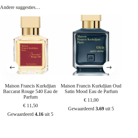
Andere suggesties…
Maison Francis Kurkdjian
Maison Francis Kurkdjian Oud
Dior
Baccarat Rouge 540 Eau de
Satin Mood Eau de Parfum
Parfum
€
11,00
Gew
€
11,50
Gewaardeerd
3.69
uit 5
Gewaardeerd
4.16
uit 5