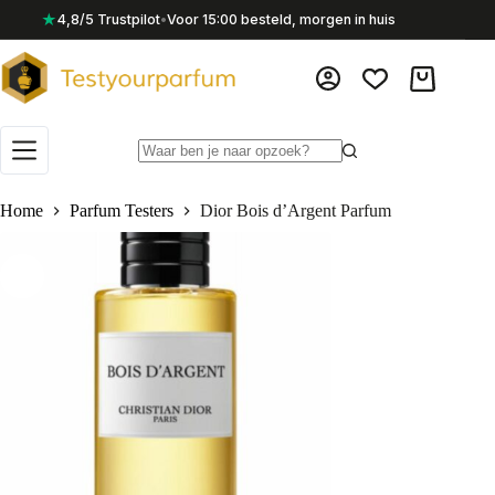
Ga
★
4,8/5 Trustpilot
•
Voor 15:00 besteld, morgen in huis
naar
de
inhoud
Winkelwag
Geen
resultaten
Home
Parfum Testers
Dior Bois d’Argent Parfum