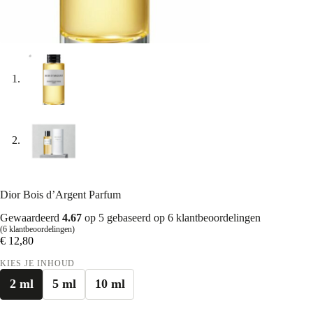
Dior Bois d’Argent Parfum
Gewaardeerd
4.67
op 5 gebaseerd op
6
klantbeoordelingen
(
6
klantbeoordelingen)
€
12,80
KIES JE INHOUD
2 ml
5 ml
10 ml