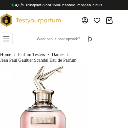
Ga
★
4,8/5 Trustpilot
•
Voor 15:00 besteld, morgen in huis
naar
de
inhoud
Winkelwag
Geen
resultaten
Home
Parfum Testers
Dames
Jean Paul Gaultier Scandal Eau de Parfum