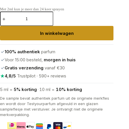
Met 2ml kun je meer dan 24 keer sprayen
Jean
Paul
Gaultier
Scandal
In winkelwagen
Eau
de
Parfum
aantal
✓
100% authentiek
parfum
✓
Voor 15:00 besteld,
morgen in huis
✓
Gratis verzending
vanaf €30
★
4,8/5
Trustpilot · 590+ reviews
5 ml =
5% korting
·
10 ml =
10% korting
De sample bevat authentiek parfum uit de originele merkfles
en wordt door Testyourparfum afgevuld in een glazen
sampleflesje met verstuiver. Je ontvangt niet de originele
merkverpakking.