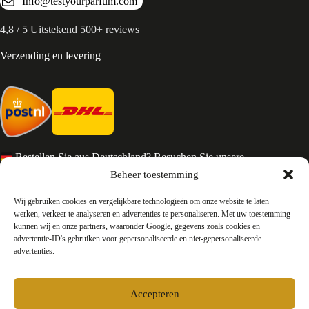
Info@testyourparfum.com
4,8 / 5 Uitstekend 500+ reviews
Verzending en levering
Bestellen Sie aus Deutschland? Besuchen Sie unsere
deutsche Seite
Beheer toestemming
Services en Contact
Wij gebruiken cookies en vergelijkbare technologieën om onze website te laten
werken, verkeer te analyseren en advertenties te personaliseren. Met uw toestemming
kunnen wij en onze partners, waaronder Google, gegevens zoals cookies en
Algemene voorwaarden
advertentie-ID's gebruiken voor gepersonaliseerde en niet-gepersonaliseerde
Retourneren
advertenties.
Privacy
Over ons
Contact
Accepteren
FAQ