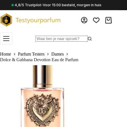
Ga
★
4,8/5 Trustpilot
•
Voor 15:00 besteld, morgen in huis
naar
de
inhoud
Winkelwag
Geen
resultaten
Home
Parfum Testers
Dames
Dolce & Gabbana Devotion Eau de Parfum