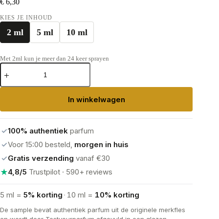
€
6,30
KIES JE INHOUD
2 ml
5 ml
10 ml
Met 2ml kun je meer dan 24 keer sprayen
Dolce
&
Gabbana
Devotion
In winkelwagen
Eau
de
Parfum
aantal
✓
100% authentiek
parfum
✓
Voor 15:00 besteld,
morgen in huis
✓
Gratis verzending
vanaf €30
★
4,8/5
Trustpilot · 590+ reviews
5 ml =
5% korting
·
10 ml =
10% korting
De sample bevat authentiek parfum uit de originele merkfles