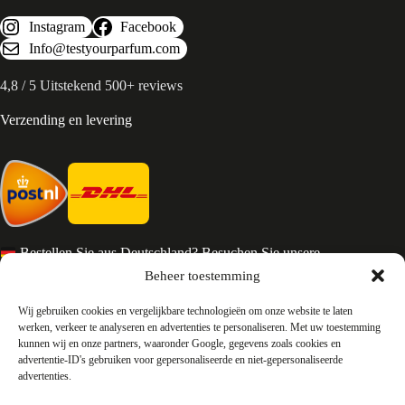
Instagram
Facebook
Info@testyourparfum.com
4,8 / 5 Uitstekend 500+ reviews
Verzending en levering
Bestellen Sie aus Deutschland? Besuchen Sie unsere
deutsche Seite
Beheer toestemming
Services en Contact
Wij gebruiken cookies en vergelijkbare technologieën om onze website te laten
werken, verkeer te analyseren en advertenties te personaliseren. Met uw toestemming
kunnen wij en onze partners, waaronder Google, gegevens zoals cookies en
Algemene voorwaarden
advertentie-ID's gebruiken voor gepersonaliseerde en niet-gepersonaliseerde
Retourneren
advertenties.
Privacy
Over ons