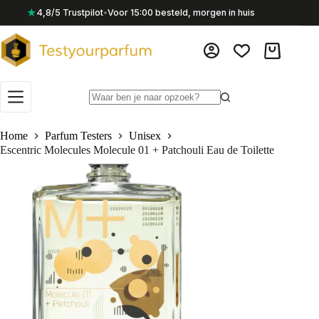
Ga
★
4,8/5 Trustpilot
•
Voor 15:00 besteld, morgen in huis
naar
de
inhoud
Winkelwag
Geen
resultaten
Home
Parfum Testers
Unisex
Escentric Molecules Molecule 01 + Patchouli Eau de Toilette