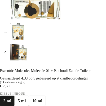
Escentric Molecules Molecule 01 + Patchouli Eau de Toilette
Gewaardeerd
4.33
op 5 gebaseerd op
9
klantbeoordelingen
(
9
klantbeoordelingen)
€
7,60
KIES JE INHOUD
2 ml
5 ml
10 ml