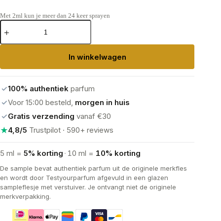
Met 2ml kun je meer dan 24 keer sprayen
Escentric
Molecules
Molecule
01
In winkelwagen
+
Patchouli
Eau
de
✓
100% authentiek
parfum
Toilette
aantal
✓
Voor 15:00 besteld,
morgen in huis
✓
Gratis verzending
vanaf €30
★
4,8/5
Trustpilot · 590+ reviews
5 ml =
5% korting
·
10 ml =
10% korting
De sample bevat authentiek parfum uit de originele merkfles
en wordt door Testyourparfum afgevuld in een glazen
sampleflesje met verstuiver. Je ontvangt niet de originele
merkverpakking.