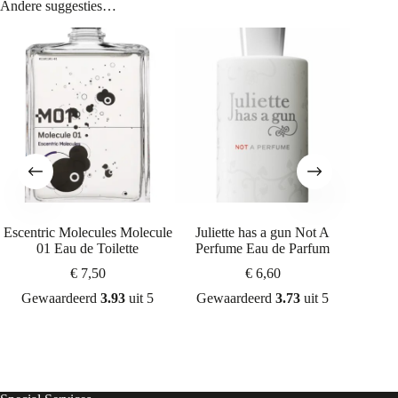
Andere suggesties…
Escentric Molecules Molecule
Juliette has a gun Not A
Escentr
01 Eau de Toilette
Perfume Eau de Parfum
01 + Ma
€
7,50
€
6,60
Gewaardeerd
3.93
uit 5
Gewaardeerd
3.73
uit 5
Gew