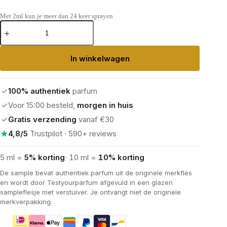
Met 2ml kun je meer dan 24 keer sprayen
Jean
Paul
Gaultier
Le
In winkelwagen
Beau
Le
Parfum
aantal
✓
100% authentiek
parfum
✓
Voor 15:00 besteld,
morgen in huis
✓
Gratis verzending
vanaf €30
★
4,8/5
Trustpilot · 590+ reviews
5 ml =
5% korting
·
10 ml =
10% korting
De sample bevat authentiek parfum uit de originele merkfles
en wordt door Testyourparfum afgevuld in een glazen
sampleflesje met verstuiver. Je ontvangt niet de originele
merkverpakking.