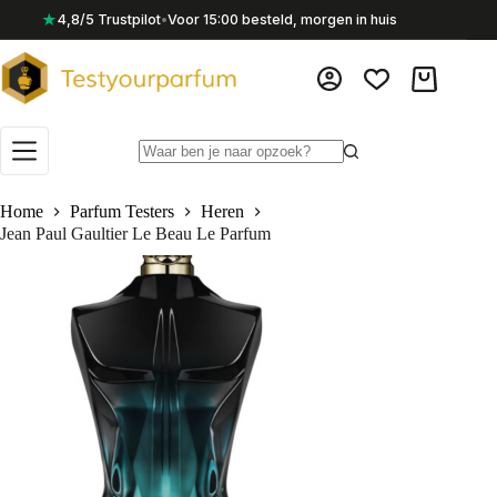
Ga
★
4,8/5 Trustpilot
•
Voor 15:00 besteld, morgen in huis
naar
de
inhoud
Winkelwag
Geen
resultaten
Home
Parfum Testers
Heren
Jean Paul Gaultier Le Beau Le Parfum