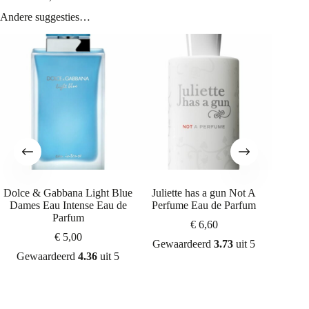
Andere suggesties…
Dolce & Gabbana Light Blue
Juliette has a gun Not A
Escentr
Dames Eau Intense Eau de
Perfume Eau de Parfum
0
Parfum
€
6,60
€
5,00
Gewaardeerd
3.73
uit 5
Gew
Gewaardeerd
4.36
uit 5