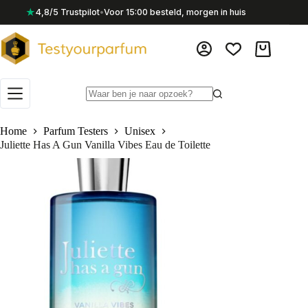
Ga
★
4,8/5 Trustpilot
•
Voor 15:00 besteld, morgen in huis
naar
de
inhoud
Winkelwag
Geen
resultaten
Home
Parfum Testers
Unisex
Juliette Has A Gun Vanilla Vibes Eau de Toilette