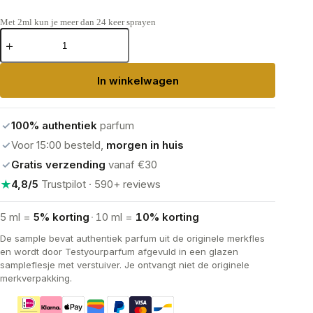
Met 2ml kun je meer dan 24 keer sprayen
Juliette
Has
A
Gun
In winkelwagen
Vanilla
Vibes
Eau
de
✓
100% authentiek
parfum
Toilette
aantal
✓
Voor 15:00 besteld,
morgen in huis
✓
Gratis verzending
vanaf €30
★
4,8/5
Trustpilot · 590+ reviews
5 ml =
5% korting
·
10 ml =
10% korting
De sample bevat authentiek parfum uit de originele merkfles
en wordt door Testyourparfum afgevuld in een glazen
sampleflesje met verstuiver. Je ontvangt niet de originele
merkverpakking.