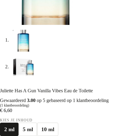
Juliette Has A Gun Vanilla Vibes Eau de Toilette
Gewaardeerd
3.00
op 5 gebaseerd op
1
klantbeoordeling
(
1
klantbeoordeling)
€
6,60
KIES JE INHOUD
2 ml
5 ml
10 ml